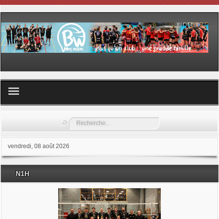
Volley ball
Rechercher
Les samedis du sport
vendredi, 08 août 2026
Les Garderies sportives
N1H
Les stages
Documents