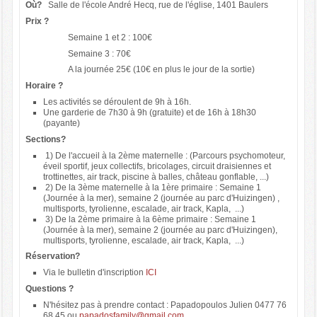
Où?
Salle de l'école André Hecq, rue de l'église, 1401 Baulers
Prix ?
Semaine 1 et 2 : 100€
Semaine 3 : 70€
A la journée 25€ (10€ en plus le jour de la sortie)
Horaire ?
Les activités se déroulent de 9h à 16h.
Une garderie de 7h30 à 9h (gratuite) et de 16h à 18h30
(payante)
Sections?
1) De l'accueil à la 2ème maternelle : (Parcours psychomoteur,
éveil sportif, jeux collectifs, bricolages, circuit draisiennes et
trottinettes, air track, piscine à balles, château gonflable, ...)
2) De la 3ème maternelle à la 1ère primaire : Semaine 1
(Journée à la mer), semaine 2 (journée au parc d'Huizingen) ,
multisports, tyrolienne, escalade, air track, Kapla, ...)
3) De la 2ème primaire à la 6ème primaire : Semaine 1
(Journée à la mer), semaine 2 (journée au parc d'Huizingen),
multisports, tyrolienne, escalade, air track, Kapla, ...)
Réservation?
Via le bulletin d'inscription
ICI
Questions ?
N'hésitez pas à prendre contact : Papadopoulos Julien 0477 76
68 45 ou
papadosfamily@gmail.com