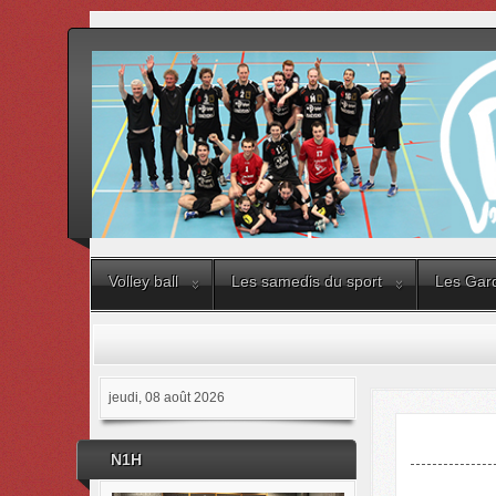
Volley ball
Les samedis du sport
Les Gard
jeudi, 08 août 2026
N1H