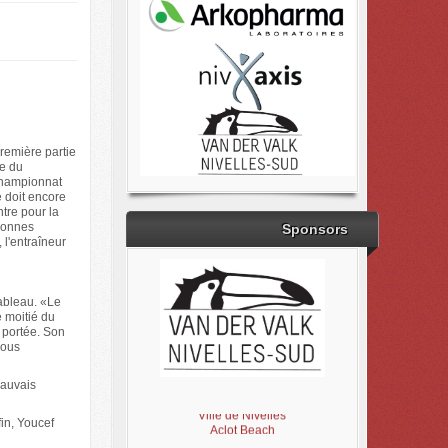
remière partie
ce du
championnat
e doit encore
tre pour la
 bonnes
Sponsors
 l'entraîneur
tableau. «Le
e moitié du
e portée. Son
nous
Brabant Wallon
mauvais
Magic Miroir
Ville de Nivelles
fin, Youcef
Aclot Beach