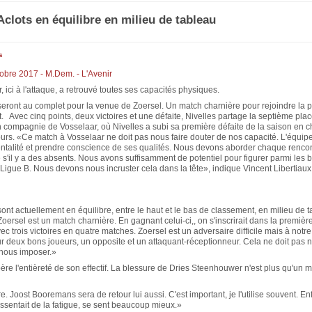
Aclots en équilibre en milieu de tableau
s
obre 2017 - M.Dem. - L'Avenir
, ici à l'attaque, a retrouvé toutes ses capacités physiques.
seront au complet pour la venue de Zoersel. Un match charnière pour rejoindre la p
 Avec cinq points, deux victoires et une défaite, Nivelles partage la septième pla
 compagnie de Vosselaar, où Nivelles a subi sa première défaite de la saison en 
ours. «Ce match à Vosselaar ne doit pas nous faire douter de nos capacité. L'équip
ntalité et prendre conscience de ses qualités. Nous devons aborder chaque rencon
s'il y a des absents. Nous avons suffisamment de potentiel pour figurer parmi les
Ligue B. Nous devons nous incruster cela dans la tête», indique Vincent Libertiaux,
sont actuellement en équilibre, entre le haut et le bas de classement, en milieu de 
oersel est un match charnière. En gagnant celui-ci,, on s'inscrirait dans la premièr
c trois victoires en quatre matches. Zoersel est un adversaire difficile mais à notr
r deux bons joueurs, un opposite et un attaquant-réceptionneur. Cela ne doit pas 
nous imposer.»
ère l'entièreté de son effectif. La blessure de Dries Steenhouwer n'est plus qu'un 
e. Joost Booremans sera de retour lui aussi. C'est important, je l'utilise souvent. En
essentait de la fatigue, se sent beaucoup mieux.»