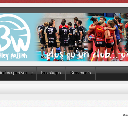
eries sportives
Les stages
Documents
Arc