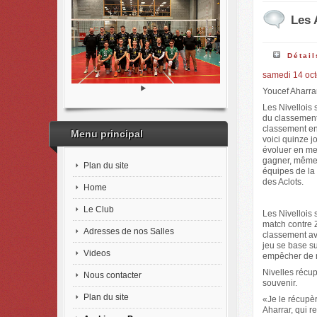
Les 
Détail
samedi 14 oct
Youcef Aharrar
Les Nivellois 
du classement.
classement en
Menu principal
voici quinze j
évoluer en me
gagner, même 
Plan du site
équipes de la 
des Aclots.
Home
Le Club
Les Nivellois 
match contre Z
Adresses de nos Salles
classement ave
jeu se base su
Videos
empêcher de 
Nivelles récup
Nous contacter
souvenir.
Plan du site
«Je le récupèr
Aharrar, qui r