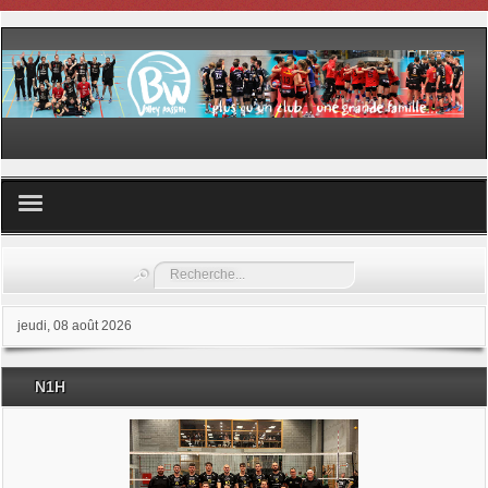
Volley ball
Rechercher
Les samedis du sport
jeudi, 08 août 2026
Les Garderies sportives
N1H
Les stages
Documents