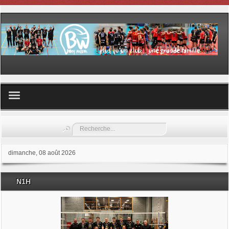
Volley ball
Rechercher
Les samedis du sport
dimanche, 08 août 2026
Les Garderies sportives
N1H
Les stages
Documents