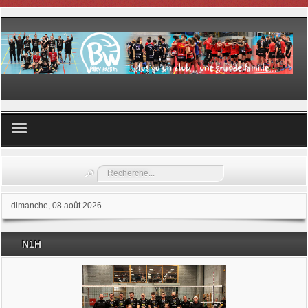
Volley ball
Rechercher
Les samedis du sport
dimanche, 08 août 2026
Les Garderies sportives
N1H
Les stages
Documents