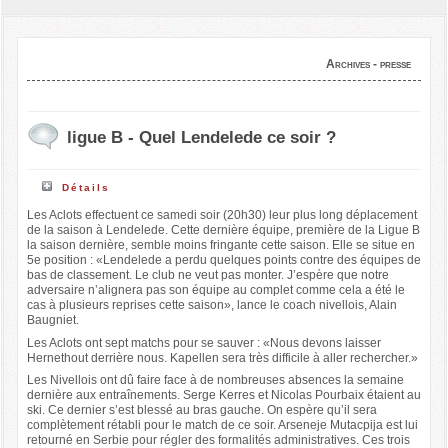
Archives - presse
ligue B - Quel Lendelede ce soir ?
Détails
Les Aclots effectuent ce samedi soir (20h30) leur plus long déplacement
de la saison à Lendelede. Cette dernière équipe, première de la Ligue B
la saison dernière, semble moins fringante cette saison. Elle se situe en
5e position : «Lendelede a perdu quelques points contre des équipes de
bas de classement. Le club ne veut pas monter. J’espère que notre
adversaire n’alignera pas son équipe au complet comme cela a été le
cas à plusieurs reprises cette saison», lance le coach nivellois, Alain
Baugniet.
Les Aclots ont sept matchs pour se sauver : «Nous devons laisser
Hernethout derrière nous. Kapellen sera très difficile à aller rechercher.»
Les Nivellois ont dû faire face à de nombreuses absences la semaine
dernière aux entraînements. Serge Kerres et Nicolas Pourbaix étaient au
ski. Ce dernier s’est blessé au bras gauche. On espère qu’il sera
complètement rétabli pour le match de ce soir. Arseneje Mutacpija est lui
retourné en Serbie pour régler des formalités administratives. Ces trois