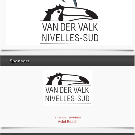
Sponsors
Brabant Wallon
Magic Miroir
Ville de Nivelles
Aclot Beach