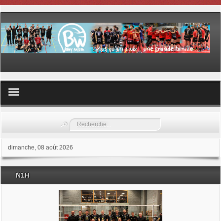
Volley ball
Rechercher
Les samedis du sport
dimanche, 08 août 2026
Les Garderies sportives
N1H
Les stages
Documents