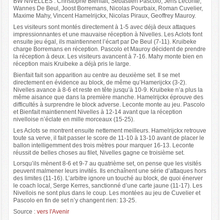
BW NIVELLES : Christophe Bienfait, Sébastien Pascolo, Jens Leconte,
Wannes De Beul, Joost Borremans, Nicolas Pourbaix, Roman Cuvelier,
Maxime Mahy, Vincent Hamelrijckx, Nicolas Piraux, Geoffrey Mauroy.
Les visiteurs sont montés directement à 1-5 avec déjà deux attaques
impressionnantes et une mauvaise réception à Nivelles. Les Aclots font
ensuite jeu égal, ils maintiennent l’écart par De Beul (7-11). Kruibeke
charge Borremans en réception. Pascolo et Mauroy décident de prendre
la réception à deux. Les visiteurs avancent à 7-16. Mahy monte bien en
réception mais Kruibeke a déjà pris le large.
Bienfait fait son apparition au centre au deuxième set. Il se met
directement en évidence au block, de même qu’Hamerijckx (3-2).
Nivelles avance à 8-6 et reste en tête jusqu’à 10-9. Kruibeke n’a plus la
même aisance que dans la première manche. Hamelrijckx éprouve des
difficultés à surprendre le block adverse. Leconte monte au jeu. Pascolo
et Bienfait maintiennent Nivelles à 12-14 avant que la réception
nivelloise n’éclate en mille morceaux (15-25).
Les Aclots se montrent ensuite nettement meilleurs. Hamelrijckx retrouve
toute sa verve, il fait passer le score de 11-10 à 13-10 avant de placer le
ballon intelligemment des trois mètres pour marquer 16-13. Leconte
réussit de belles choses au filet, Nivelles gagne ce troisième set.
Lorsqu’ils mènent 8-6 et 9-7 au quatrième set, on pense que les visités
peuvent malmener leurs invités. Ils enchaînent une série d’attaques hors
des limites (11-16). L’arbitre ignore un touché au block, de quoi énerver
le coach local, Serge Kerres, sanctionné d’une carte jaune (11-17). Les
Nivellois ne sont plus dans le coup. Les montées au jeu de Cuvelier et
Pascolo en fin de set n’y changent rien: 13-25.
Source :
vers l'Avenir