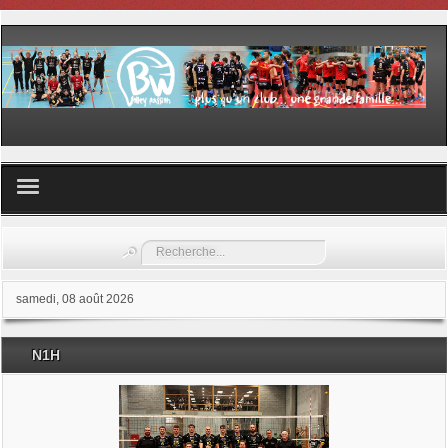
Volley ball
Rechercher
Les samedis du sport
samedi, 08 août 2026
Les Garderies sportives
N1H
Les stages
Documents