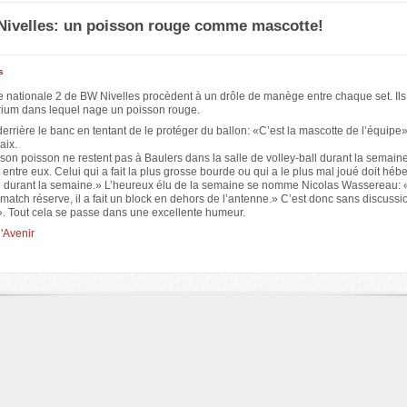
ivelles: un poisson rouge comme mascotte!
s
e nationale 2 de BW Nivelles procèdent à un drôle de manège entre chaque set. Ils
ium dans lequel nage un poisson rouge.
t derrière le banc en tentant de le protéger du ballon: «C’est la mascotte de l’équipe»
aix.
son poisson ne restent pas à Baulers dans la salle de volley-ball durant la semain
 entre eux. Celui qui a fait la plus grosse bourde ou qui a le plus mal joué doit hébe
 durant la semaine.» L’heureux élu de la semaine se nomme Nicolas Wassereau: «
 match réserve, il a fait un block en dehors de l’antenne.» C’est donc sans discussio
n». Tout cela se passe dans une excellente humeur.
l'Avenir