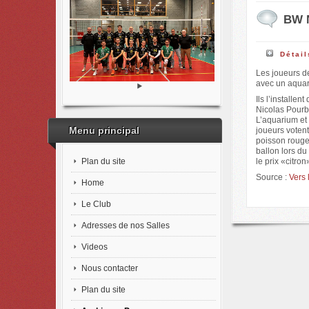
BW N
Détail
Les joueurs d
avec un aquar
Ils l’installen
Nicolas Pourb
L’aquarium et 
Menu principal
joueurs votent
poisson rouge
ballon lors du
Plan du site
le prix «citro
Source :
Vers 
Home
Le Club
Adresses de nos Salles
Videos
Nous contacter
Plan du site