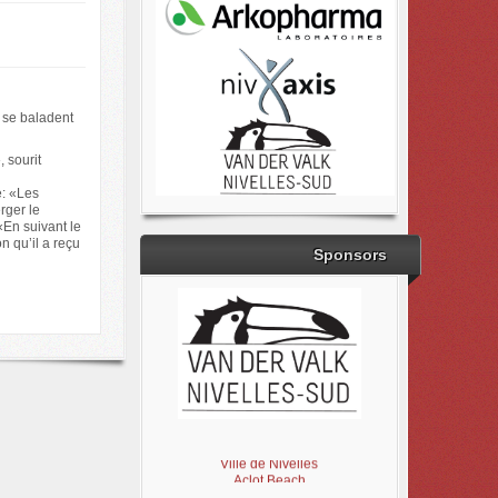
 se baladent
, sourit
e: «Les
rger le
En suivant le
n qu’il a reçu
Sponsors
Brabant Wallon
Magic Miroir
Ville de Nivelles
Aclot Beach