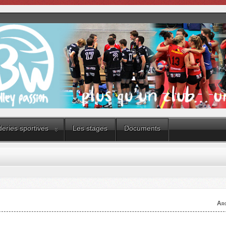
eries sportives
Les stages
Documents
Arc