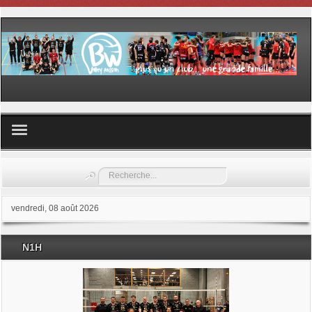
Volley ball
Rechercher
Les samedis du sport
vendredi, 08 août 2026
Les Garderies sportives
N1H
Les stages
Documents