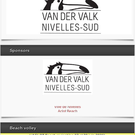
Sponsors
Brabant Wallon
Magic Miroir
Ville de Nivelles
Aclot Beach
Beach volley