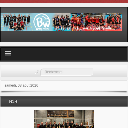
Volley ball
Rechercher
Les samedis du sport
samedi, 08 août 2026
Les Garderies sportives
N1H
Les stages
Documents