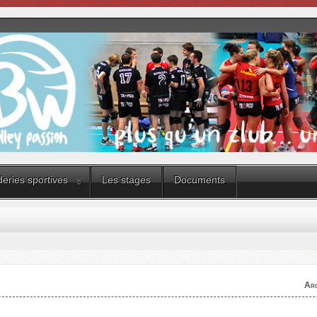
eries sportives
Les stages
Documents
Arc