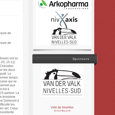
esure de
esure de
loises ont su
Sponsors
-25; 15-11)
Chevalier,
ur les deux
sputé. Le
premier temps-
caise qui se
 permet aux
t est à
15 partout. La
Le troisième
Brabant Wallon
ane Dohinont à
Magic Miroir
fficulté les
Ville de Nivelles
en set. Celui-
Aclot Beach
 excellente