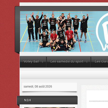
Volley ball
Les samedis du sport
Les Gard
samedi, 08 août 2026
N1H