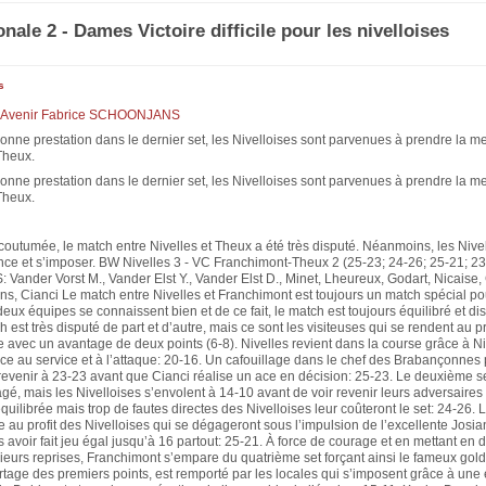
onale 2 - Dames Victoire difficile pour les nivelloises
s
l'Avenir Fabrice SCHOONJANS
onne prestation dans le dernier set, les Nivelloises sont parvenues à prendre la m
Theux.
onne prestation dans le dernier set, les Nivelloises sont parvenues à prendre la m
Theux.
utumée, le match entre Nivelles et Theux a été très disputé. Néanmoins, les Nivel
rence et s’imposer. BW Nivelles 3 - VC Franchimont-Theux 2 (25-23; 24-26; 25-21; 23
ander Vorst M., Vander Elst Y., Vander Elst D., Minet, Lheureux, Godart, Nicaise, 
s, Cianci Le match entre Nivelles et Franchimont est toujours un match spécial po
eux équipes se connaissent bien et de ce fait, le match est toujours équilibré et di
 est très disputé de part et d’autre, mais ce sont les visiteuses qui se rendent au 
 avec un avantage de deux points (6-8). Nivelles revient dans la course grâce à Ni
ce au service et à l’attaque: 20-16. Un cafouillage dans le chef des Brabançonnes
revenir à 23-23 avant que Cianci réalise un ace en décision: 25-23. Le deuxième se
é, mais les Nivelloises s’envolent à 14-10 avant de voir revenir leurs adversaires 
 équilibrée mais trop de fautes directes des Nivelloises leur coûteront le set: 24-26. 
re au profit des Nivelloises qui se dégageront sous l’impulsion de l’excellente Josi
 avoir fait jeu égal jusqu’à 16 partout: 25-21. À force de courage et en mettant en di
sieurs reprises, Franchimont s’empare du quatrième set forçant ainsi le fameux gold
artage des premiers points, est remporté par les locales qui s’imposent grâce à une