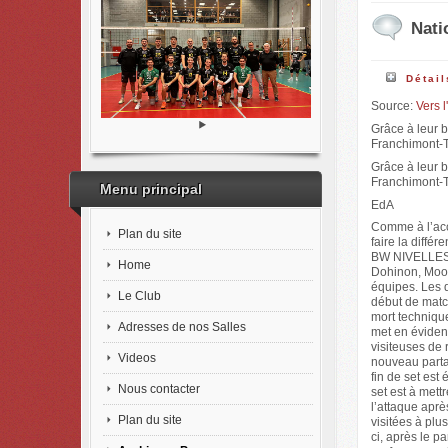
Nati
Détail
Source:
Vers 
Grâce à leur b
Franchimont-
Grâce à leur b
Franchimont-
Menu principal
EdA
Comme à l’acco
Plan du site
faire la diffé
BW NIVELLES: V
Home
Dohinon, Moon
équipes. Les d
Le Club
début de match
mort technique
Adresses de nos Salles
met en éviden
visiteuses de 
Videos
nouveau partag
fin de set est
Nous contacter
set est à mett
l’attaque après
Plan du site
visitées à plu
ci, après le p