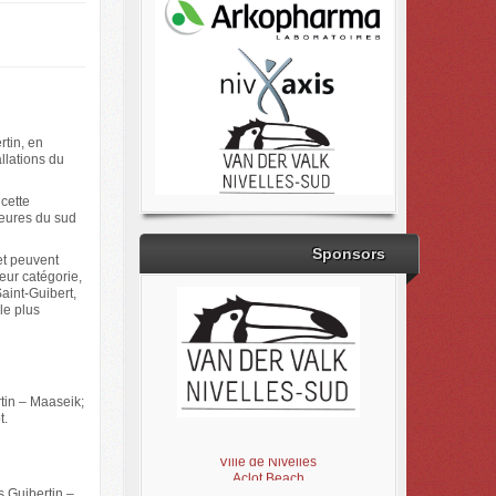
tin, en
llations du
 cette
leures du sud
Sponsors
et peuvent
eur catégorie,
aint-Guibert,
le plus
tin – Maaseik;
t.
Brabant Wallon
Magic Miroir
Ville de Nivelles
Aclot Beach
 Guibertin –