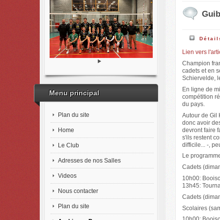
Guib
Détail
Lien vers l'arti
Champion fran
cadets et en s
Schiervelde, 
En ligne de mi
Menu principal
compétition r
du pays.
Plan du site
Autour de Gil 
donc avoir des
Home
devront faire
s'ils restent 
difficile... -, 
Le Club
Le programm
Adresses de nos Salles
Cadets (dima
Videos
10h00: Booisc
13h45: Tourna
Nous contacter
Cadets (dima
Plan du site
Scolaires (sa
10h00: Booisc