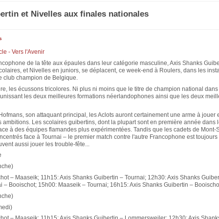
ertin et Nivelles aux finales nationales
s
cle - Vers l'Avenir
cophone de la tête aux épaules dans leur catégorie masculine, Axis Shanks Guiber
colaires, et Nivelles en juniors, se déplacent, ce week-end à Roulers, dans les insta
le club champion de Belgique.
re, les écussons tricolores. Ni plus ni moins que le titre de champion national dans
éunissant les deux meilleures formations néerlandophones ainsi que les deux meil
Hofmans, son attaquant principal, les Aclots auront certainement une arme à jouer 
 ambitions. Les scolaires guibertins, dont la plupart sont en première année dans l
 face à des équipes flamandes plus expérimentées. Tandis que les cadets de Mont-S
concentrés face à Tournai – le premier match contre l'autre Francophone est toujours 
peuvent aussi jouer les trouble-fête...
e
nche)
hot – Maaseik; 11h15: Axis Shanks Guibertin – Tournai; 12h30: Axis Shanks Guiber
i – Booischot; 15h00: Maaseik – Tournai; 16h15: Axis Shanks Guibertin – Booischo
nche)
medi)
hot – Maaseik; 11h15: Axis Shanks Guibertin – Lommersweiler; 12h30: Axis Shanks