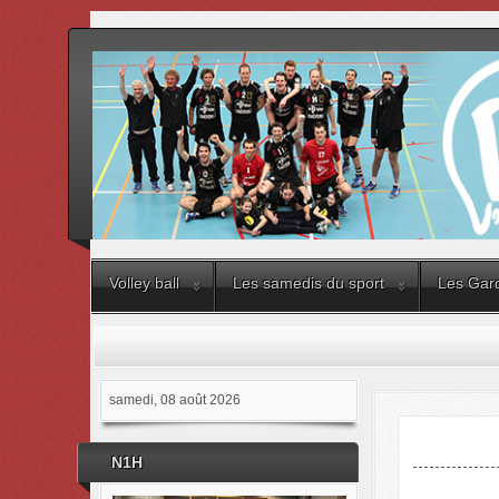
Volley ball
Les samedis du sport
Les Gard
samedi, 08 août 2026
N1H