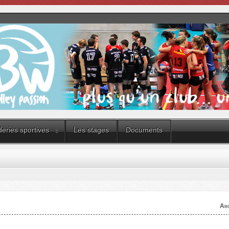
eries sportives
Les stages
Documents
Arc