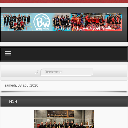
Volley ball
Rechercher
Les samedis du sport
samedi, 08 août 2026
Les Garderies sportives
N1H
Les stages
Documents