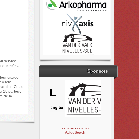
au service.
ns, restés au
Sponsors
lleur visage
t Mario
e manche. Ceux-
 à 19 partout.
re de la
Brabant Wallon
Magic Miroir
Ville de Nivelles
Aclot Beach