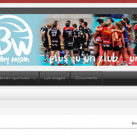
eries sportives
Les stages
Documents
Arc