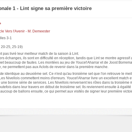
onale 1 - Lint signe sa première victoire
s
icle Vers l'Avenir - M. Demeester
lles 3-1
 20-25, 25-19)
t pas livré leur meilleur match de la saison à Lint.
rs échanges, ils sont en difficulté en réception, tandis que Lint se montre agressif 
et beaucoup de fautes. Les montées au jeu de Youcef Aharrar et de Joost Borrema
te, ne permettent pas aux Aclots de revenir dans la première manche.
e identique au deuxième set. Ce n'est qu'au troisième set que l'on retrouve le mei
 Les Nivellois commettent moins d'erreurs. Youcef Aharrar livre un excellent match e
 une bonne série de services. Les Nivellois renversent les rôles dans la troisièm
outefois dans leur travers en début de troisième set. Ils reviennent ensuite à égalité
aucoup de ballons ensuite, ce qui permet aux visités de signer leur première victoi