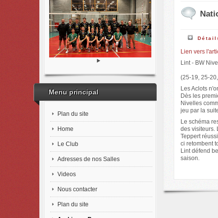
Nati
Détail
Lien vers l'art
Lint - BW Nive
(25-19, 25-20,
Les Aclots n'on
Menu principal
Dès les premie
Nivelles comm
jeu par la sui
Plan du site
Le schéma rest
Home
des visiteurs.
Teppert réussi
ci retombent t
Le Club
Lint défend be
saison.
Adresses de nos Salles
Videos
Nous contacter
Plan du site