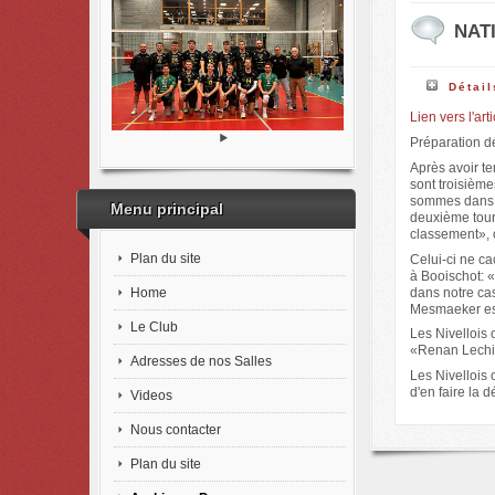
NATI
Détail
Lien vers l'ar
Préparation dé
Après avoir te
sont troisième
sommes dans u
Menu principal
deuxième tour.
classement», o
Plan du site
Celui-ci ne ca
à Booischot: 
Home
dans notre cas
Mesmaeker est
Le Club
Les Nivellois
«Renan Lechien
Adresses de nos Salles
Les Nivellois o
d'en faire la 
Videos
Nous contacter
Plan du site