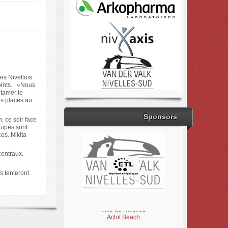
es Nivellois
points. «Nous
ntamer le
is places au
Sponsors
, ce soir face
uipes sont
es. Nikita
centraux.
ls tenteront
Brabant Wallon
Magic Miroir
Ville de Nivelles
Aclot Beach