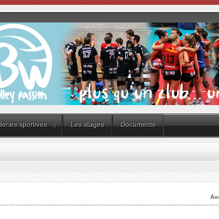
eries sportives
Les stages
Documents
Arc