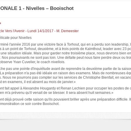
ONALE 1 - Nivelles – Booischot
s
ticle Vers l'Avenir - Lundi 14/1/2017 - M. Demeester
licate pour Nivelles
rminé l'année 2016 par une victoire face à Torhout, qui en a perdu son leadership, l
s à un point de Torhout, deuxième, et à trois points de Kalmthout, leader avec 23 
ne situation idéale. Mais pour garder notre troisième place, nous devrons bien e
 Nos poursuivants ne sont pas loin. Une défaite peut nous faire perdre deux ou tro
bserve Yvan Cuvelier, le coach nivellois.
che pas une pointe d'inquiétude avant de reprendre la deuxième partie de la saison
«La préparation n'a pas été idéale en raison des examens. Mais de nombreuses éq
. Nous ne pourrons pas compter sur les services de Christophe Bienfait, en vacanc
 en examens, il est absent au mois de janvier.»
 ont fait appel à Alexandre Hougardy et Renan Lechien pour occuper les postes de 
 m'a prévenu qu'il venait de se blesser. Il sera absent huit semaines.»
nt déjà prouvé cette saison qu'ils pouvaient briller après une préparation difficile. I
démonstration ce soir contre Booischot.