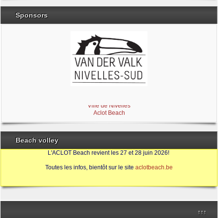
Sponsors
Brabant Wallon
Magic Miroir
Ville de Nivelles
Aclot Beach
Beach volley
L'ACLOT Beach revient les 27 et 28 juin 2026!
Toutes les infos, bientôt sur le site
aclotbeach.be
Sources
↑↑↑