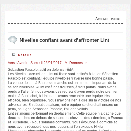
Archives - presse
Nivelles confiant avant d’affronter Lint
Détails
Vers l'Avenir - Samedi 28/01/2017 - M. Demeester
Sébastien Pascolo, actif en défense.-ÉdA
Les Nivellois accueillent Lint où ils se sont inclinés à l’aller. Sébastien
Pascolo est confiant, l’équipe nivelloise traverse une bonne passe.
La venue de Lint à Baulers dimanche est un moment important de la
saison nivelloise. «Lint est à nos trousses, à trois points. Nous avons
perdu à l’aller. Si nous avions des regrets d’avoir perdu notre premier
match à Booischot, à Lint, nous avons rencontré une équipe très
efficace, bien organisée. Nous n’avions rien à dire sur la victoire de nos
adversaires. En début de saison, notre équipe se cherchait encore un
peu», souligne Sébastien Pascolo, l’ailier nivellois.
Lint est moins performant en déplacement. Cette équipe n’a gagné que
deux matches en dehors de ses terres, chez les deux derniers, à Esneux
et Ruiselede. «Nous sommes confiants. Nous évoluons à domicile et
nous avons récupéré tous nos joueurs, si l’on excepte Nikita
Mesmaeker. Alexandre Hougardy l’a remplacé au centre. Il s’est bien