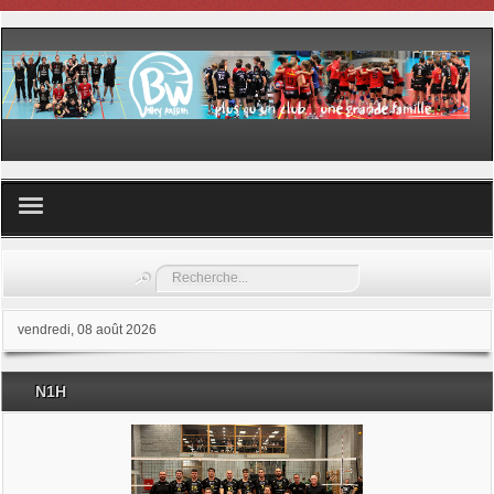
Volley ball
Rechercher
Les samedis du sport
vendredi, 08 août 2026
Les Garderies sportives
N1H
Les stages
Documents