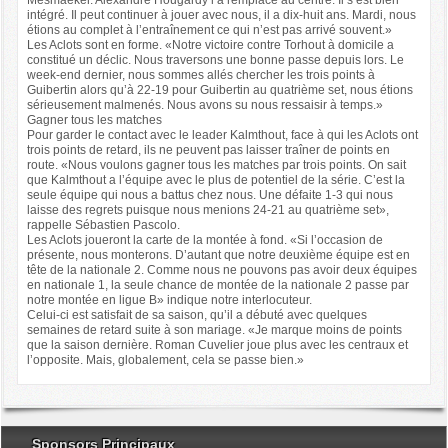
intégré. Il peut continuer à jouer avec nous, il a dix-huit ans. Mardi, nous
étions au complet à l’entraînement ce qui n’est pas arrivé souvent.»
Les Aclots sont en forme. «Notre victoire contre Torhout à domicile a
constitué un déclic. Nous traversons une bonne passe depuis lors. Le
week-end dernier, nous sommes allés chercher les trois points à
Guibertin alors qu’à 22-19 pour Guibertin au quatrième set, nous étions
sérieusement malmenés. Nous avons su nous ressaisir à temps.»
Gagner tous les matches
Pour garder le contact avec le leader Kalmthout, face à qui les Aclots ont
trois points de retard, ils ne peuvent pas laisser traîner de points en
route. «Nous voulons gagner tous les matches par trois points. On sait
que Kalmthout a l’équipe avec le plus de potentiel de la série. C’est la
seule équipe qui nous a battus chez nous. Une défaite 1-3 qui nous
laisse des regrets puisque nous menions 24-21 au quatrième set»,
rappelle Sébastien Pascolo.
Les Aclots joueront la carte de la montée à fond. «Si l’occasion de
présente, nous monterons. D’autant que notre deuxième équipe est en
tête de la nationale 2. Comme nous ne pouvons pas avoir deux équipes
en nationale 1, la seule chance de montée de la nationale 2 passe par
notre montée en ligue B» indique notre interlocuteur.
Celui-ci est satisfait de sa saison, qu’il a débuté avec quelques
semaines de retard suite à son mariage. «Je marque moins de points
que la saison dernière. Roman Cuvelier joue plus avec les centraux et
l’opposite. Mais, globalement, cela se passe bien.»
Sponsors Principaux