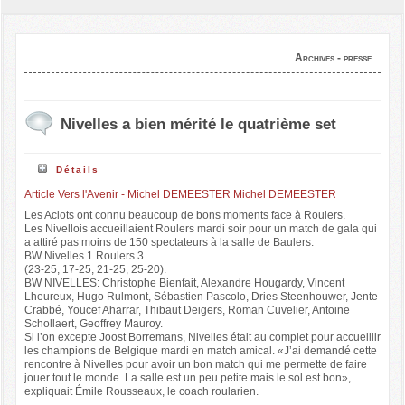
Archives - presse
Nivelles a bien mérité le quatrième set
Détails
Article Vers l'Avenir - Michel DEMEESTER Michel DEMEESTER
Les Aclots ont connu beaucoup de bons moments face à Roulers.
Les Nivellois accueillaient Roulers mardi soir pour un match de gala qui
a attiré pas moins de 150 spectateurs à la salle de Baulers.
BW Nivelles 1 Roulers 3
(23-25, 17-25, 21-25, 25-20).
BW NIVELLES: Christophe Bienfait, Alexandre Hougardy, Vincent
Lheureux, Hugo Rulmont, Sébastien Pascolo, Dries Steenhouwer, Jente
Crabbé, Youcef Aharrar, Thibaut Deigers, Roman Cuvelier, Antoine
Schollaert, Geoffrey Mauroy.
Si l’on excepte Joost Borremans, Nivelles était au complet pour accueillir
les champions de Belgique mardi en match amical. «J’ai demandé cette
rencontre à Nivelles pour avoir un bon match qui me permette de faire
jouer tout le monde. La salle est un peu petite mais le sol est bon»,
expliquait Émile Rousseaux, le coach roularien.