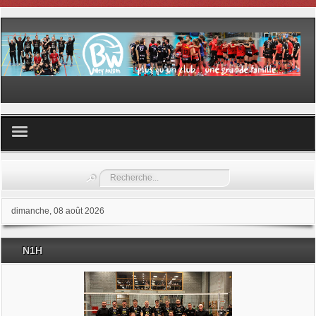
Volley ball
Rechercher
Les samedis du sport
dimanche, 08 août 2026
Les Garderies sportives
N1H
Les stages
Documents