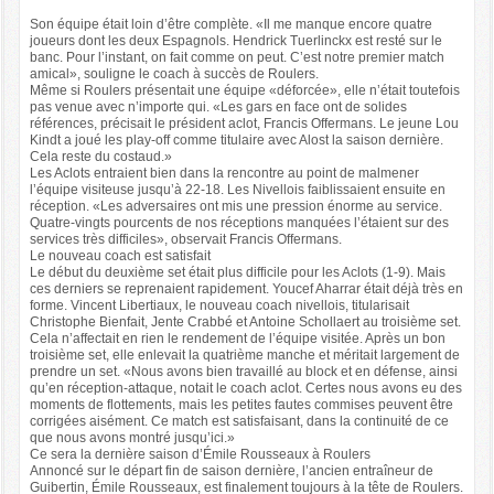
Son équipe était loin d’être complète. «Il me manque encore quatre
joueurs dont les deux Espagnols. Hendrick Tuerlinckx est resté sur le
banc. Pour l’instant, on fait comme on peut. C’est notre premier match
amical», souligne le coach à succès de Roulers.
Même si Roulers présentait une équipe «déforcée», elle n’était toutefois
pas venue avec n’importe qui. «Les gars en face ont de solides
références, précisait le président aclot, Francis Offermans. Le jeune Lou
Kindt a joué les play-off comme titulaire avec Alost la saison dernière.
Cela reste du costaud.»
Les Aclots entraient bien dans la rencontre au point de malmener
l’équipe visiteuse jusqu’à 22-18. Les Nivellois faiblissaient ensuite en
réception. «Les adversaires ont mis une pression énorme au service.
Quatre-vingts pourcents de nos réceptions manquées l’étaient sur des
services très difficiles», observait Francis Offermans.
Le nouveau coach est satisfait
Le début du deuxième set était plus difficile pour les Aclots (1-9). Mais
ces derniers se reprenaient rapidement. Youcef Aharrar était déjà très en
forme. Vincent Libertiaux, le nouveau coach nivellois, titularisait
Christophe Bienfait, Jente Crabbé et Antoine Schollaert au troisième set.
Cela n’affectait en rien le rendement de l’équipe visitée. Après un bon
troisième set, elle enlevait la quatrième manche et méritait largement de
prendre un set. «Nous avons bien travaillé au block et en défense, ainsi
qu’en réception-attaque, notait le coach aclot. Certes nous avons eu des
moments de flottements, mais les petites fautes commises peuvent être
corrigées aisément. Ce match est satisfaisant, dans la continuité de ce
que nous avons montré jusqu’ici.»
Ce sera la dernière saison d’Émile Rousseaux à Roulers
Annoncé sur le départ fin de saison dernière, l’ancien entraîneur de
Guibertin, Émile Rousseaux, est finalement toujours à la tête de Roulers.