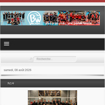
Volley ball
Rechercher
Les samedis du sport
samedi, 08 août 2026
Les Garderies sportives
N1H
Les stages
Documents