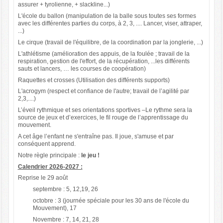
assurer + tyrolienne, + slackline...)
L'école du ballon (manipulation de la balle sous toutes ses formes
avec les différentes parties du corps, à 2, 3, .... Lancer, viser, attraper,
...)
Le cirque (travail de l'équilibre, de la coordination par la jonglerie, ...)
L'athlétisme (amélioration des appuis, de la foulée ; travail de la
respiration, gestion de l'effort, de la récupération, ...les différents
sauts et lancers, … les courses de coopération)
Raquettes et crosses (Utilisation des différents supports)
L'acrogym (respect et confiance de l'autre; travail de l’agilité par
2,3,....)
L’éveil rythmique et ses orientations sportives –Le rythme sera la
source de jeux et d’exercices, le fil rouge de l’apprentissage du
mouvement.
A cet âge l’enfant ne s'entraîne pas. Il joue, s'amuse et par
conséquent apprend.
Notre règle principale :
le jeu
!
Calendrier 2026-2027 :
Reprise le 29 août
septembre : 5, 12,19, 26
octobre : 3 (journée spéciale pour les 30 ans de l'école du
Mouvement), 17
Novembre : 7, 14, 21, 28