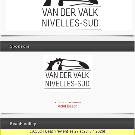
Sponsors
Brabant Wallon
Magic Miroir
Ville de Nivelles
Aclot Beach
Beach volley
L'ACLOT Beach revient les 27 et 28 juin 2026!