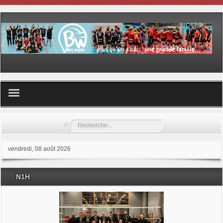
Volley ball
Rechercher
Les samedis du sport
vendredi, 08 août 2026
Les Garderies sportives
N1H
Les stages
Documents