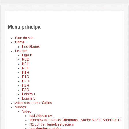
Menu principal
Plan du site
Home
Les Stages
Le Club
Liga B
N2D
N1H
N3H
P1H
P1D
P2D
P2H
P3D
Loisirs 1
Loisirs 3
Adresses de nos Salles
Videos
Video
test video mov
Interview de Francis Offermans - Soirée Mérite Sportif 2011
N1 contre Hemelveerdegem
Les dernières vidéos