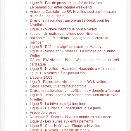
Ligue B - Pas de pression du côté de Nivelles
Le paradis ou l'enfer chaque week-end
Article La Capitale : Le BW Nivelles s'est payé le scalp
d'une équipe du top 3
Divisions nationales : Encore un tie-break pour les
Nivelloises
Ligue B - Victoire inattendue pour Nivelles
ligue b - Un match compliqué pour Nivelles
nationale 3a - Messieurs : Jodoigne peut croire au
maintien
Ligue B - Défaite malgré un excellent Mauroy
Ligue B - Vosselaar – Nivelles : La victoire pour Bruno
Wolter
Décès - BW Nivelles : Bruno Wolter emporté par un arrêt
cardiaque
Ligue B - Nivelles – Haasrode Haasrode a viré en tête
ligue B - Nivelles n’était pas au top
L'avenir 14/01
Liga B - Encore une victoire pour le BW Nivelles
Serge Kerres, un entraîneur comblé
Divisions nationales : Limal/Ottignies A déroule à Tournai
Ligue B - Jens Leconte se sent de mieux en mieux avec
Nivelles
Ligue B - La trêve est déjà terminée
Ligue B - L’audace du coach nivellois a payé
Article de presse
Nationale 2 - Dames : Nivelles monte en puissance
Ligue B - Les jeunes aux entraînements
Ligue B - C’est Noël avant l’heure à Nivelles
Ligue B - Nivelles : la passe de cinq ?