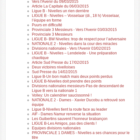
Vers l'Avenir du 09/03/2015
Article La Capitale du 06/03/2015
Ligue B - Nivelles un rien derrière
LIGUE B - Nivelles – Vosselaar (di., 18 h) Vosselaar,
l’équipe en forme
Puurs en difficulté
Provinciale 3 Messieurs - Vers l'Avenir 03/03/2015
Provinciale 3 Messieurs
LIGUE B- BW Nivelles: trop de respect pour l’adversaire
NATIONALE 2 - Nivelles dans la cour des miracles
Divisions nationales - Vers l'Avenir 03/02/2015
LIGUE B - Nivelles – Lendelede - Une préparation
chaotique
Article Sud Presse du 17/02/2015
Deux victoires nivelloises
Sud Presse du 14/02/2015
Ligue B-Un bon match mais deux points perdus
LIGUE B-Nivelles doit prendre des points
Divisions nationales messieurs-Pas de descendant de
Ligue B vers la nationale 1
Volley: Un calendrier saucissonné !
NATIONALE 2 - Dames - Xavier Ducobu a retrouvé son
équipe
Ligue B-Nivelles tient la route face au leader
AIF - Dames Namur renverse la situation
Les Guibertins sauvent l’honneur brabançon
LIGUE B-Les Amigos, pas des clients !
Equipes divisions nationales
PROVINCIALE 1 DAMES - Nivelles a ses chances pour le
titre