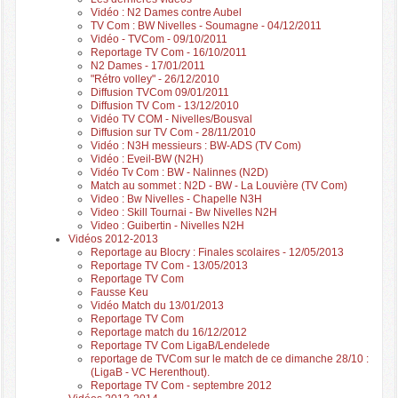
Vidéo : N2 Dames contre Aubel
TV Com : BW Nivelles - Soumagne - 04/12/2011
Vidéo - TVCom - 09/10/2011
Reportage TV Com - 16/10/2011
N2 Dames - 17/01/2011
"Rétro volley" - 26/12/2010
Diffusion TVCom 09/01/2011
Diffusion TV Com - 13/12/2010
Vidéo TV COM - Nivelles/Bousval
Diffusion sur TV Com - 28/11/2010
Vidéo : N3H messieurs : BW-ADS (TV Com)
Vidéo : Eveil-BW (N2H)
Vidéo Tv Com : BW - Nalinnes (N2D)
Match au sommet : N2D - BW - La Louvière (TV Com)
Video : Bw Nivelles - Chapelle N3H
Video : Skill Tournai - Bw Nivelles N2H
Video : Guibertin - Nivelles N2H
Vidéos 2012-2013
Reportage au Blocry : Finales scolaires - 12/05/2013
Reportage TV Com - 13/05/2013
Reportage TV Com
Fausse Keu
Vidéo Match du 13/01/2013
Reportage TV Com
Reportage match du 16/12/2012
Reportage TV Com LigaB/Lendelede
reportage de TVCom sur le match de ce dimanche 28/10 :
(LigaB - VC Herenthout).
Reportage TV Com - septembre 2012