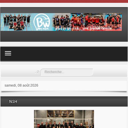
Volley ball
Rechercher
Les samedis du sport
samedi, 08 août 2026
Les Garderies sportives
N1H
Les stages
Documents