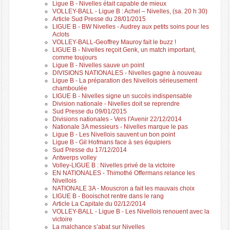
Ligue B - Nivelles était capable de mieux
VOLLEY-BALL - Ligue B : Achel – Nivelles, (sa. 20 h 30)
Article Sud Presse du 28/01/2015
LIGUE B - BW Nivelles - Audrey aux petits soins pour les
Aclots
VOLLEY-BALL-Geoffrey Mauroy fait le buzz !
LIGUE B - Nivelles reçoit Genk, un match important,
comme toujours
Ligue B - Nivelles sauve un point
DIVISIONS NATIONALES - Nivelles gagne à nouveau
Ligue B - La préparation des Nivellois sérieusement
chamboulée
LIGUE B - Nivelles signe un succès indispensable
Division nationale - Nivelles doit se reprendre
Sud Presse du 09/01/2015
Divisions nationales - Vers l'Avenir 22/12/2014
Nationale 3A messieurs - Nivelles marque le pas
Ligue B - Les Nivellois sauvent un bon point
Ligue B - Gil Hofmans face à ses équipiers
Sud Presse du 17/12/2014
Antwerps volley
Volley-LIGUE B : Nivelles privé de la victoire
EN NATIONALES - Thimothé Offermans relance les
Nivellois
NATIONALE 3A - Mouscron a fait les mauvais choix
LIGUE B - Booischot rentre dans le rang
Article La Capitale du 02/12/2014
VOLLEY-BALL - Ligue B - Les Nivellois renouent avec la
victoire
La malchance s’abat sur Nivelles