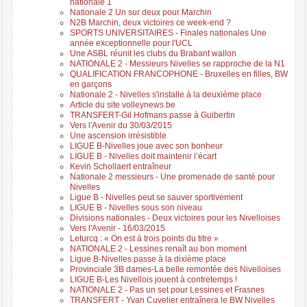
nationale 1
Nationale 2 Un sur deux pour Marchin
N2B Marchin, deux victoires ce week-end ?
SPORTS UNIVERSITAIRES - Finales nationales Une
année exceptionnelle pour l'UCL
Une ASBL réunit les clubs du Brabant wallon
NATIONALE 2 - Messieurs Nivelles se rapproche de la N1
QUALIFICATION FRANCOPHONE - Bruxelles en filles, BW
en garçons
Nationale 2 - Nivelles s'installe à la deuxième place
Article du site volleynews.be
TRANSFERT-Gil Hofmans passe à Guibertin
Vers l'Avenir du 30/03/2015
Une ascension irrésistible
LIGUE B-Nivelles joue avec son bonheur
LIGUE B - Nivelles doit maintenir l’écart
Kevin Schollaert entraîneur
Nationale 2 messieurs - Une promenade de santé pour
Nivelles
Ligue B - Nivelles peut se sauver sportivement
LIGUE B - Nivelles sous son niveau
Divisions nationales - Deux victoires pour les Nivelloises
Vers l'Avenir - 16/03/2015
Leturcq : « On est à trois points du titre »
NATIONALE 2 - Lessines renaît au bon moment
Ligue B-Nivelles passe à la dixième place
Provinciale 3B dames-La belle remontée des Nivelloises
LIGUE B-Les Nivellois jouent à contretemps !
NATIONALE 2 - Pas un set pour Lessines et Frasnes
TRANSFERT - Yvan Cuvelier entraînera le BW Nivelles