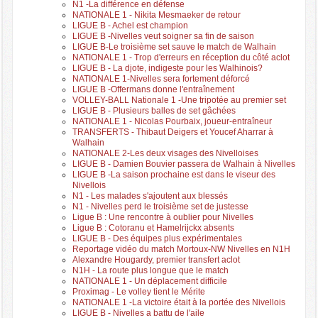
N1 -La différence en défense
NATIONALE 1 - Nikita Mesmaeker de retour
LIGUE B - Achel est champion
LIGUE B -Nivelles veut soigner sa fin de saison
LIGUE B-Le troisième set sauve le match de Walhain
NATIONALE 1 - Trop d'erreurs en réception du côté aclot
LIGUE B - La djote, indigeste pour les Walhinois?
NATIONALE 1-Nivelles sera fortement déforcé
LIGUE B -Offermans donne l'entraînement
VOLLEY-BALL Nationale 1 -Une tripotée au premier set
LIGUE B - Plusieurs balles de set gâchées
NATIONALE 1 - Nicolas Pourbaix, joueur-entraîneur
TRANSFERTS - Thibaut Deigers et Youcef Aharrar à
Walhain
NATIONALE 2-Les deux visages des Nivelloises
LIGUE B - Damien Bouvier passera de Walhain à Nivelles
LIGUE B -La saison prochaine est dans le viseur des
Nivellois
N1 - Les malades s'ajoutent aux blessés
N1 - Nivelles perd le troisième set de justesse
Ligue B : Une rencontre à oublier pour Nivelles
Ligue B : Cotoranu et Hamelrijckx absents
LIGUE B - Des équipes plus expérimentales
Reportage vidéo du match Mortoux-NW Nivelles en N1H
Alexandre Hougardy, premier transfert aclot
N1H - La route plus longue que le match
NATIONALE 1 - Un déplacement difficile
Proximag - Le volley tient le Mérite
NATIONALE 1 -La victoire était à la portée des Nivellois
LIGUE B - Nivelles a battu de l'aile