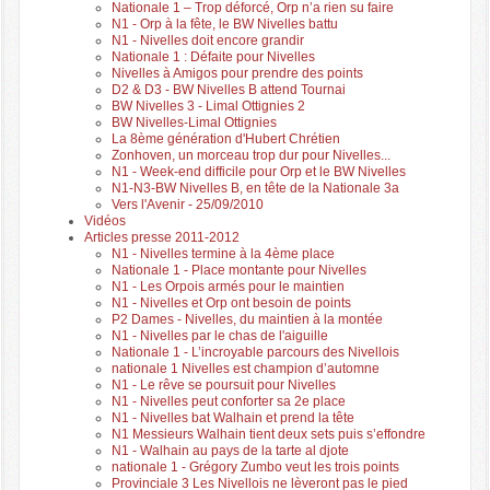
Nationale 1 – Trop déforcé, Orp n’a rien su faire
N1 - Orp à la fête, le BW Nivelles battu
N1 - Nivelles doit encore grandir
Nationale 1 : Défaite pour Nivelles
Nivelles à Amigos pour prendre des points
D2 & D3 - BW Nivelles B attend Tournai
BW Nivelles 3 - Limal Ottignies 2
BW Nivelles-Limal Ottignies
La 8ème génération d'Hubert Chrétien
Zonhoven, un morceau trop dur pour Nivelles...
N1 - Week-end difficile pour Orp et le BW Nivelles
N1-N3-BW Nivelles B, en tête de la Nationale 3a
Vers l'Avenir - 25/09/2010
Vidéos
Articles presse 2011-2012
N1 - Nivelles termine à la 4ème place
Nationale 1 - Place montante pour Nivelles
N1 - Les Orpois armés pour le maintien
N1 - Nivelles et Orp ont besoin de points
P2 Dames - Nivelles, du maintien à la montée
N1 - Nivelles par le chas de l'aiguille
Nationale 1 - L’incroyable parcours des Nivellois
nationale 1 Nivelles est champion d’automne
N1 - Le rêve se poursuit pour Nivelles
N1 - Nivelles peut conforter sa 2e place
N1 - Nivelles bat Walhain et prend la tête
N1 Messieurs Walhain tient deux sets puis s’effondre
N1 - Walhain au pays de la tarte al djote
nationale 1 - Grégory Zumbo veut les trois points
Provinciale 3 Les Nivellois ne lèveront pas le pied