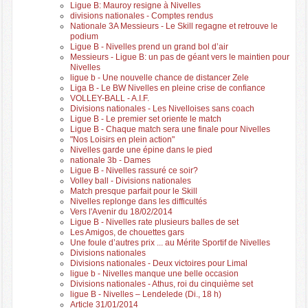
Ligue B: Mauroy resigne à Nivelles
divisions nationales - Comptes rendus
Nationale 3A Messieurs - Le Skill regagne et retrouve le
podium
Ligue B - Nivelles prend un grand bol d’air
Messieurs - Ligue B: un pas de géant vers le maintien pour
Nivelles
ligue b - Une nouvelle chance de distancer Zele
Liga B - Le BW Nivelles en pleine crise de confiance
VOLLEY-BALL - A.I.F.
Divisions nationales - Les Nivelloises sans coach
Ligue B - Le premier set oriente le match
Ligue B - Chaque match sera une finale pour Nivelles
"Nos Loisirs en plein action"
Nivelles garde une épine dans le pied
nationale 3b - Dames
Ligue B - Nivelles rassuré ce soir?
Volley ball - Divisions nationales
Match presque parfait pour le Skill
Nivelles replonge dans les difficultés
Vers l'Avenir du 18/02/2014
Ligue B - Nivelles rate plusieurs balles de set
Les Amigos, de chouettes gars
Une foule d’autres prix ... au Mérite Sportif de Nivelles
Divisions nationales
Divisions nationales - Deux victoires pour Limal
ligue b - Nivelles manque une belle occasion
Divisions nationales - Athus, roi du cinquième set
ligue B - Nivelles – Lendelede (Di., 18 h)
Article 31/01/2014