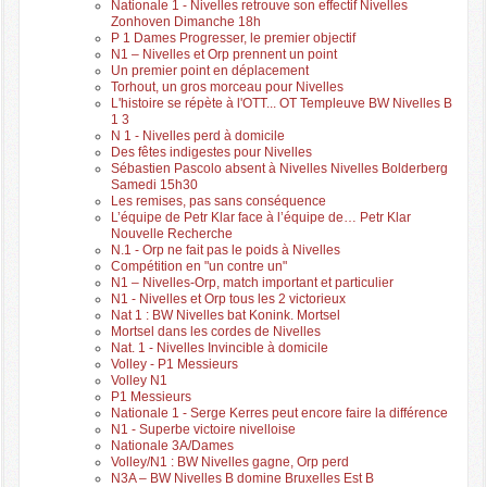
Nationale 1 - Nivelles retrouve son effectif Nivelles
Zonhoven Dimanche 18h
P 1 Dames Progresser, le premier objectif
N1 – Nivelles et Orp prennent un point
Un premier point en déplacement
Torhout, un gros morceau pour Nivelles
L'histoire se répète à l'OTT... OT Templeuve BW Nivelles B
1 3
N 1 - Nivelles perd à domicile
Des fêtes indigestes pour Nivelles
Sébastien Pascolo absent à Nivelles Nivelles Bolderberg
Samedi 15h30
Les remises, pas sans conséquence
L’équipe de Petr Klar face à l’équipe de… Petr Klar
Nouvelle Recherche
N.1 - Orp ne fait pas le poids à Nivelles
Compétition en "un contre un"
N1 – Nivelles-Orp, match important et particulier
N1 - Nivelles et Orp tous les 2 victorieux
Nat 1 : BW Nivelles bat Konink. Mortsel
Mortsel dans les cordes de Nivelles
Nat. 1 - Nivelles Invincible à domicile
Volley - P1 Messieurs
Volley N1
P1 Messieurs
Nationale 1 - Serge Kerres peut encore faire la différence
N1 - Superbe victoire nivelloise
Nationale 3A/Dames
Volley/N1 : BW Nivelles gagne, Orp perd
N3A – BW Nivelles B domine Bruxelles Est B