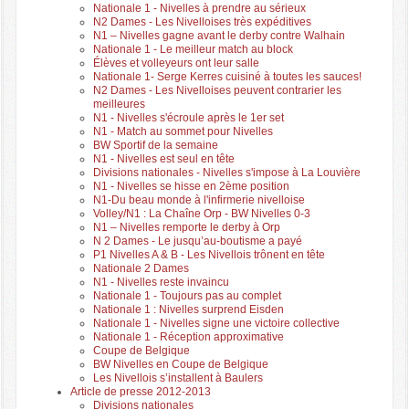
Nationale 1 - Nivelles à prendre au sérieux
N2 Dames - Les Nivelloises très expéditives
N1 – Nivelles gagne avant le derby contre Walhain
Nationale 1 - Le meilleur match au block
Élèves et volleyeurs ont leur salle
Nationale 1- Serge Kerres cuisiné à toutes les sauces!
N2 Dames - Les Nivelloises peuvent contrarier les
meilleures
N1 - Nivelles s'écroule après le 1er set
N1 - Match au sommet pour Nivelles
BW Sportif de la semaine
N1 - Nivelles est seul en tête
Divisions nationales - Nivelles s'impose à La Louvière
N1 - Nivelles se hisse en 2ème position
N1-Du beau monde à l'infirmerie nivelloise
Volley/N1 : La Chaîne Orp - BW Nivelles 0-3
N1 – Nivelles remporte le derby à Orp
N 2 Dames - Le jusqu’au-boutisme a payé
P1 Nivelles A & B - Les Nivellois trônent en tête
Nationale 2 Dames
N1 - Nivelles reste invaincu
Nationale 1 - Toujours pas au complet
Nationale 1 : Nivelles surprend Eisden
Nationale 1 - Nivelles signe une victoire collective
Nationale 1 - Réception approximative
Coupe de Belgique
BW Nivelles en Coupe de Belgique
Les Nivellois s’installent à Baulers
Article de presse 2012-2013
Divisions nationales