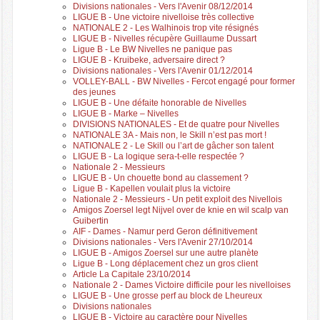
Divisions nationales - Vers l'Avenir 08/12/2014
LIGUE B - Une victoire nivelloise très collective
NATIONALE 2 - Les Walhinois trop vite résignés
LIGUE B - Nivelles récupère Guillaume Dussart
Ligue B - Le BW Nivelles ne panique pas
LIGUE B - Kruibeke, adversaire direct ?
Divisions nationales - Vers l'Avenir 01/12/2014
VOLLEY-BALL - BW Nivelles - Fercot engagé pour former
des jeunes
LIGUE B - Une défaite honorable de Nivelles
LIGUE B - Marke – Nivelles
DIVISIONS NATIONALES - Et de quatre pour Nivelles
NATIONALE 3A - Mais non, le Skill n’est pas mort !
NATIONALE 2 - Le Skill ou l’art de gâcher son talent
LIGUE B - La logique sera-t-elle respectée ?
Nationale 2 - Messieurs
LIGUE B - Un chouette bond au classement ?
Ligue B - Kapellen voulait plus la victoire
Nationale 2 - Messieurs - Un petit exploit des Nivellois
Amigos Zoersel legt Nijvel over de knie en wil scalp van
Guibertin
AIF - Dames - Namur perd Geron définitivement
Divisions nationales - Vers l'Avenir 27/10/2014
LIGUE B - Amigos Zoersel sur une autre planète
Ligue B - Long déplacement chez un gros client
Article La Capitale 23/10/2014
Nationale 2 - Dames Victoire difficile pour les nivelloises
LIGUE B - Une grosse perf au block de Lheureux
Divisions nationales
LIGUE B - Victoire au caractère pour Nivelles