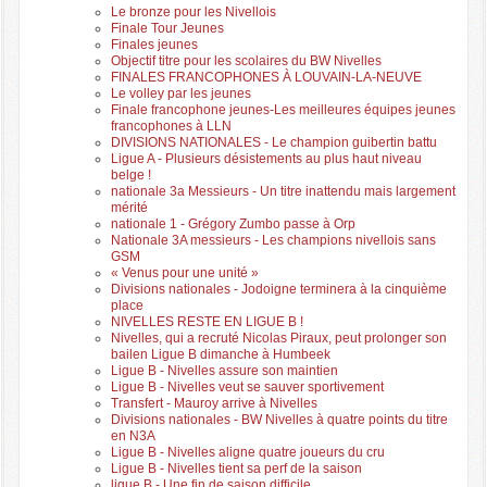
Le bronze pour les Nivellois
Finale Tour Jeunes
Finales jeunes
Objectif titre pour les scolaires du BW Nivelles
FINALES FRANCOPHONES À LOUVAIN-LA-NEUVE
Le volley par les jeunes
Finale francophone jeunes-Les meilleures équipes jeunes
francophones à LLN
DIVISIONS NATIONALES - Le champion guibertin battu
Ligue A - Plusieurs désistements au plus haut niveau
belge !
nationale 3a Messieurs - Un titre inattendu mais largement
mérité
nationale 1 - Grégory Zumbo passe à Orp
Nationale 3A messieurs - Les champions nivellois sans
GSM
« Venus pour une unité »
Divisions nationales - Jodoigne terminera à la cinquième
place
NIVELLES RESTE EN LIGUE B !
Nivelles, qui a recruté Nicolas Piraux, peut prolonger son
bailen Ligue B dimanche à Humbeek
Ligue B - Nivelles assure son maintien
Ligue B - Nivelles veut se sauver sportivement
Transfert - Mauroy arrive à Nivelles
Divisions nationales - BW Nivelles à quatre points du titre
en N3A
Ligue B - Nivelles aligne quatre joueurs du cru
Ligue B - Nivelles tient sa perf de la saison
ligue B - Une fin de saison difficile