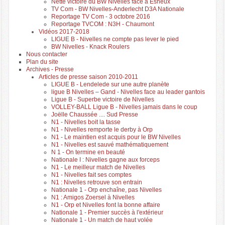
Nette victoire du BW Nivelles face à Esneux
TV Com - BW Nivelles-Anderlecht D3A Nationale
Reportage TV Com - 3 octobre 2016
Reportage TVCOM : N3H - Chaumont
Vidéos 2017-2018
LIGUE B - Nivelles ne compte pas lever le pied
BW Nivelles - Knack Roulers
Nous contacter
Plan du site
Archives - Presse
Articles de presse saison 2010-2011
LIGUE B - Lendelede sur une autre planète
ligue B Nivelles – Gand - Nivelles face au leader gantois
Ligue B - Superbe victoire de Nivelles
VOLLEY-BALL Ligue B - Nivelles jamais dans le coup
Joëlle Chaussée .... Sud Presse
N1 - Nivelles boit la tasse
N1 - Nivelles remporte le derby à Orp
N1 - Le maintien est acquis pour le BW Nivelles
N1 - Nivelles est sauvé mathématiquement
N 1 - On termine en beauté
Nationale I : Nivelles gagne aux forceps
N1 - Le meilleur match de Nivelles
N1 - Nivelles fait ses comptes
N1 : Nivelles retrouve son entrain
Nationale 1 - Orp enchaîne, pas Nivelles
N1 : Amigos Zoersel à Nivelles
N1 - Orp et Nivelles font la bonne affaire
Nationale 1 - Premier succès à l'extérieur
Nationale 1 - Un match de haut volée