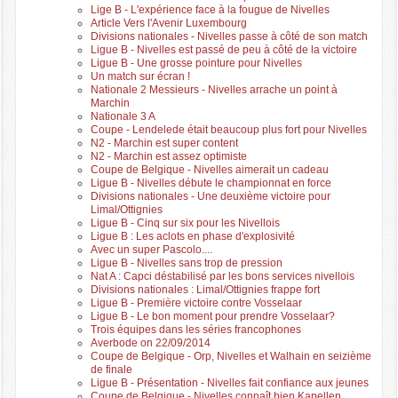
Lige B - L'expérience face à la fougue de Nivelles
Article Vers l'Avenir Luxembourg
Divisions nationales - Nivelles passe à côté de son match
Ligue B - Nivelles est passé de peu à côté de la victoire
Ligue B - Une grosse pointure pour Nivelles
Un match sur écran !
Nationale 2 Messieurs - Nivelles arrache un point à
Marchin
Nationale 3 A
Coupe - Lendelede était beaucoup plus fort pour Nivelles
N2 - Marchin est super content
N2 - Marchin est assez optimiste
Coupe de Belgique - Nivelles aimerait un cadeau
Ligue B - Nivelles débute le championnat en force
Divisions nationales - Une deuxième victoire pour
Limal/Ottignies
Ligue B - Cinq sur six pour les Nivellois
Ligue B : Les aclots en phase d'explosivité
Avec un super Pascolo....
Ligue B - Nivelles sans trop de pression
Nat A : Capci déstabilisé par les bons services nivellois
Divisions nationales : Limal/Ottignies frappe fort
Ligue B - Première victoire contre Vosselaar
Ligue B - Le bon moment pour prendre Vosselaar?
Trois équipes dans les séries francophones
Averbode on 22/09/2014
Coupe de Belgique - Orp, Nivelles et Walhain en seizième
de finale
Ligue B - Présentation - Nivelles fait confiance aux jeunes
Coupe de Belgique - Nivelles connaît bien Kapellen