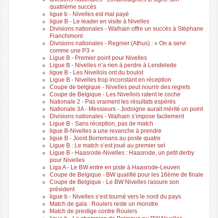
quatrième succès
ligue b - Nivelles est mal payé
ligue B - Le leader en visite à Nivelles
Divisions nationales - Walhain offre un succès à Stéphane
Franchimont
Divisions nationales - Regnier (Athus) : « On a servi
comme une P3 »
Ligue B - Premier point pour Nivelles
Ligue B - Nivelles n’a rien à perdre à Lendelede
ligue B - Les Nivellois ont du boulot
Ligue B - Nivelles trop inconstant en réception
Coupe de belgique - Nivelles peut nourrir des regrets
Coupe de Belgique - Les Nivellois ratent le coche
Nationale 2 - Pas vraiment les résultats espérés
Nationale 3A - Messieurs - Jodoigne aurait mérité un point
Divisions nationales - Walhain s’impose facilement
Ligue B - Sans réception, pas de match
ligue B-Nivelles a une revanche à prendre
ligue B - Joost Borremans au poste quatre
Ligue B : Le match s’est joué au premier set
Ligue B - Haasrode-Nivelles : Haasrode, un petit derby
pour Nivelles
Liga A - Le BW entre en piste à Haasrode-Leuven
Coupe de Belgique - BW qualifié pour les 16ème de finale
Coupe de Belgique - Le BW Nivelles rassure son
président
ligue b - Nivelles s’est tourné vers le nord du pays
Match de gala : Roulers reste un monstre
Match de prestige contre Roulers