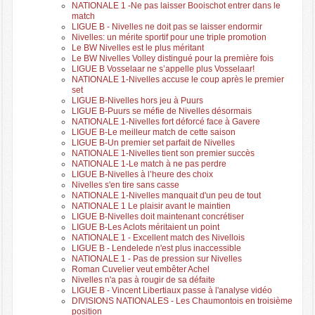
NATIONALE 1 -Ne pas laisser Booischot entrer dans le
match
LIGUE B - Nivelles ne doit pas se laisser endormir
Nivelles: un mérite sportif pour une triple promotion
Le BW Nivelles est le plus méritant
Le BW Nivelles Volley distingué pour la première fois
LIGUE B Vosselaar ne s’appelle plus Vosselaar!
NATIONALE 1-Nivelles accuse le coup après le premier
set
LIGUE B-Nivelles hors jeu à Puurs
LIGUE B-Puurs se méfie de Nivelles désormais
NATIONALE 1-Nivelles fort déforcé face à Gavere
LIGUE B-Le meilleur match de cette saison
LIGUE B-Un premier set parfait de Nivelles
NATIONALE 1-Nivelles tient son premier succès
NATIONALE 1-Le match à ne pas perdre
LIGUE B-Nivelles à l’heure des choix
Nivelles s'en tire sans casse
NATIONALE 1-Nivelles manquait d'un peu de tout
NATIONALE 1 Le plaisir avant le maintien
LIGUE B-Nivelles doit maintenant concrétiser
LIGUE B-Les Aclots méritaient un point
NATIONALE 1 - Excellent match des Nivellois
LIGUE B - Lendelede n'est plus inaccessible
NATIONALE 1 - Pas de pression sur Nivelles
Roman Cuvelier veut embêter Achel
Nivelles n'a pas à rougir de sa défaite
LIGUE B - Vincent Libertiaux passe à l'analyse vidéo
DIVISIONS NATIONALES - Les Chaumontois en troisième
position