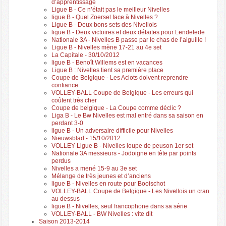
d’apprentissage
Ligue B - Ce n’était pas le meilleur Nivelles
ligue B - Quel Zoersel face à Nivelles ?
Ligue B - Deux bons sets des Nivellois
ligue B - Deux victoires et deux défaites pour Lendelede
Nationale 3A - Nivelles B passe par le chas de l’aiguille !
Ligue B - Nivelles mène 17-21 au 4e set
La Capitale - 30/10/2012
ligue B - Benoît Willems est en vacances
Ligue B : Nivelles tient sa première place
Coupe de Belgique - Les Aclots doivent reprendre
confiance
VOLLEY-BALL Coupe de Belgique - Les erreurs qui
coûtent très cher
Coupe de belgique - La Coupe comme déclic ?
Liga B - Le Bw Nivelles est mal entré dans sa saison en
perdant 3-0
ligue B - Un adversaire difficile pour Nivelles
Nieuwsblad - 15/10/2012
VOLLEY Ligue B - Nivelles loupe de peuson 1er set
Nationale 3A messieurs - Jodoigne en tête par points
perdus
Nivelles a mené 15-9 au 3e set
Mélange de très jeunes et d’anciens
ligue B - Nivelles en route pour Booischot
VOLLEY-BALL Coupe de Belgique - Les Nivellois un cran
au dessus
ligue B - Nivelles, seul francophone dans sa série
VOLLEY-BALL - BW Nivelles : vite dit
Saison 2013-2014