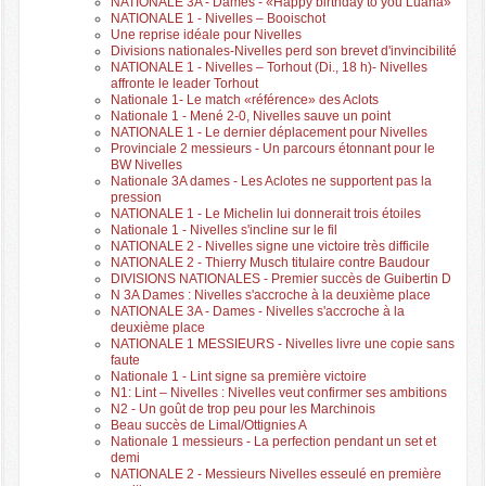
NATIONALE 3A - Dames - «Happy birthday to you Luana»
NATIONALE 1 - Nivelles – Booischot
Une reprise idéale pour Nivelles
Divisions nationales-Nivelles perd son brevet d'invincibilité
NATIONALE 1 - Nivelles – Torhout (Di., 18 h)- Nivelles
affronte le leader Torhout
Nationale 1- Le match «référence» des Aclots
Nationale 1 - Mené 2-0, Nivelles sauve un point
NATIONALE 1 - Le dernier déplacement pour Nivelles
Provinciale 2 messieurs - Un parcours étonnant pour le
BW Nivelles
Nationale 3A dames - Les Aclotes ne supportent pas la
pression
NATIONALE 1 - Le Michelin lui donnerait trois étoiles
Nationale 1 - Nivelles s'incline sur le fil
NATIONALE 2 - Nivelles signe une victoire très difficile
NATIONALE 2 - Thierry Musch titulaire contre Baudour
DIVISIONS NATIONALES - Premier succès de Guibertin D
N 3A Dames : Nivelles s'accroche à la deuxième place
NATIONALE 3A - Dames - Nivelles s'accroche à la
deuxième place
NATIONALE 1 MESSIEURS - Nivelles livre une copie sans
faute
Nationale 1 - Lint signe sa première victoire
N1: Lint – Nivelles : Nivelles veut confirmer ses ambitions
N2 - Un goût de trop peu pour les Marchinois
Beau succès de Limal/Ottignies A
Nationale 1 messieurs - La perfection pendant un set et
demi
NATIONALE 2 - Messieurs Nivelles esseulé en première