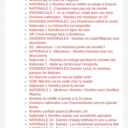
NATIONALE 1-Nivelles doit se méfier du piège à Esneux
NATIONALE 2 - Champion mais pas sûr de monter
PROVINCIALE 1 -Si ce n'était lui, c'était donc son frère
Divisions nationales - Nivelles est champion en D2
DIVISIONS NATIONALES -Les Nivelloises ratent le coche
Nationale 1-La hiérarchie est respectée
Nationale 1-Kalmthout en ligne de mire
AIF-Ciney émerge face à Gembloux
DIVISIONS NATIONALES - Nivelles et Limal/Ottignies sont
deuxièmes
N2 - Messieurs - Les Nivellois privés de montée?
NATIONALE 2 - Messieurs - Nivelles heureux avec les
deux points
Nationale 1 - Nivelles en rodage pendant le premier set
Nationale 1 - Balle au centre pour Hougardy
DIVISIONS NATIONALES-Damien Lecat, le nouveau
passeur de Walhain
N2-Marchin a pris un set au leader aclot
N2M: Marchin est en visite chez le leader
Nationale 1-Nivelles perd du terrain
NATIONALE 1 - Mortroux–Nivelles -Nivelles sans Geoffrey
Mauroy
Nivelles se rebiffe et pointe à la 2e place
Divisions nationales-Les Chaumontoises sont en grande
forme
Nivelles confiant avant d’affronter Lint
Nationale 1-Nivelles réalise une excellente opération
NATIONALE 3A - Dames-«Happy birthday to you Luana»
NATIONALE 3A - Dames - Les Nivelloises prennent la tête