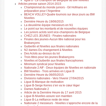
ligue b - Le champion de Belgique au BW Nivelles
Articles presse saison 2014-2015
Championnat du monde juniors - Gil Hofmans en
préparation pour l’Argentine
BEACH VOLLEY-Quatre tournois sur deux jours au BW
Nivelles
Dernière Heure du 19/06/2015
La deuxième équipe messieurs en N1
Le point sur les montants et de nouvelles équipes
Les juniors aclots sont vice-champions de Belgique
CHEZ LES JEUNES - Finales nationales
Finales des jeunes-Aucun titre national pour les
Brabançons
Guibertin et Nivelles aux finales nationales
N2 dames-Du changement à Nivelles
Des Aclots au-dessus du lot
Trois titres pour les jeunes Brabançons
Nivelles et Guibertin aux finales francophones
Minimum syndical pour Nivelles
Nationale 2 AIF - Deux équipes de Nivelles en nationale
BW Nivelles - Trois arrivées en Ligue B
Dernière Heure du 06/05/2015
Divisions nationales - Vers l'Avenir 27/04/2015
Ligue B-Manque de motivation
Ligue B-Serge Kerres s’en va le cœur léger
Dames Nationale 2
Article de la Dernière Heure du 17 avril 2015
Ligue B-Nivelles assure son maintien
Ligue B-La méfiance reste de mise
Nationale 2 messieurs - Nivelles s’approche encore de la