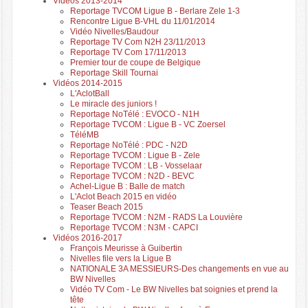
Vidéos 2013-2014
Reportage TVCOM Ligue B - Berlare Zele 1-3
Rencontre Ligue B-VHL du 11/01/2014
Vidéo Nivelles/Baudour
Reportage TV Com N2H 23/11/2013
Reportage TV Com 17/11/2013
Premier tour de coupe de Belgique
Reportage Skill Tournai
Vidéos 2014-2015
L'AclotBall
Le miracle des juniors !
Reportage NoTélé : EVOCO - N1H
Reportage TVCOM : Ligue B - VC Zoersel
TéléMB
Reportage NoTélé : PDC - N2D
Reportage TVCOM : Ligue B - Zele
Reportage TVCOM : LB - Vosselaar
Reportage TVCOM : N2D - BEVC
Achel-Ligue B : Balle de match
L'Aclot Beach 2015 en vidéo
Teaser Beach 2015
Reportage TVCOM : N2M - RADS La Louvière
Reportage TVCOM : N3M - CAPCI
Vidéos 2016-2017
François Meurisse à Guibertin
Nivelles file vers la Ligue B
NATIONALE 3A MESSIEURS-Des changements en vue au
BW Nivelles
Vidéo TV Com - Le BW Nivelles bat soignies et prend la
tête