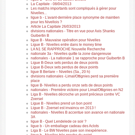
La Capitale - 08/04/2013
Les matchs importants sont compliqués à gérer pour
Nivelles...
ligue b - L’avant-dernière place synonyme de maintien
pour les Nivellois ?
Article La Capitale 26/03/2013
divisions nationales - Titre en vue pour Axis Shanks
Guibertin B
ligue B - Mauvaise opération pour Nivelles
Ligue B - Nivelles entre dans le money time
LA N1 SE RAPPROCHE Nouvelle Recherche
nationale 3a - Nivelles quitte la zone dangereuse
nationales - La nationale 1 se rapproche pour Guibertin B
Ligue B-Deux sets perdus de deux points
Ligue B-Deux sets perdus de deux points
ligue B Berlare – Nivelles (Sa., 20 h)
divisions nationales -Limal/Ottignies perd sa première
place
ligue B- Nivelles a perdu onze sets de deux points
nationales - Première victoire pour Limal/Ottignies en N2
Liga B - Nivelles décroche un point précieux contre VC
Zoersel
Ligue B - Nivelles prend un bon point
Ligue B - Zoersel est invaincu en 2013 !
nationales - Nivelles B accentue son avance en nationale
3A
ligue B - Quel Lendelede ce soir ?
ligue b - Un emballage cadeau des Aclots
Liga B - Le BW Nivelles paie son inexpérience.
ligue b - Nivelles très proche du point