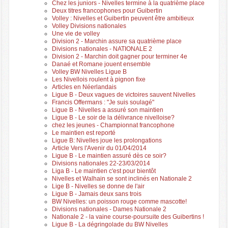
Chez les juniors - Nivelles termine à la quatrième place
Deux titres francophones pour Guibertin
Volley : Nivelles et Guibertin peuvent être ambitieux
Volley Divisions nationales
Une vie de volley
Division 2 - Marchin assure sa quatrième place
Divisions nationales - NATIONALE 2
Division 2 - Marchin doit gagner pour terminer 4e
Danaé et Romane jouent ensemble
Volley BW Nivelles Ligue B
Les Nivellois roulent à pignon fixe
Articles en Néerlandais
Ligue B - Deux vagues de victoires sauvent Nivelles
Francis Offermans : "Je suis soulagé"
Ligue B - Nivelles a assuré son maintien
Ligue B - Le soir de la délivrance nivelloise?
chez les jeunes - Championnat francophone
Le maintien est reporté
Ligue B: Nivelles joue les prolongations
Article Vers l'Avenir du 01/04/2014
Ligue B - Le maintien assuré dès ce soir?
Divisions nationales 22-23/03/2014
Liga B - Le maintien c'est pour bientôt
Nivelles et Walhain se sont inclinés en Nationale 2
Lige B - Nivelles se donne de l'air
Ligue B - Jamais deux sans trois
BW Nivelles: un poisson rouge comme mascotte!
Divisions nationales - Dames Nationale 2
Nationale 2 - la vaine course-poursuite des Guibertins !
Ligue B - La dégringolade du BW Nivelles