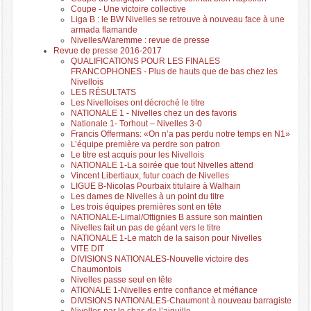
Coupe - Une victoire collective
Liga B : le BW Nivelles se retrouve à nouveau face à une
armada flamande
Nivelles/Waremme : revue de presse
Revue de presse 2016-2017
QUALIFICATIONS POUR LES FINALES
FRANCOPHONES - Plus de hauts que de bas chez les
Nivellois
LES RÉSULTATS
Les Nivelloises ont décroché le titre
NATIONALE 1 - Nivelles chez un des favoris
Nationale 1- Torhout – Nivelles 3-0
Francis Offermans: «On n’a pas perdu notre temps en N1»
L’équipe première va perdre son patron
Le titre est acquis pour les Nivellois
NATIONALE 1-La soirée que tout Nivelles attend
Vincent Libertiaux, futur coach de Nivelles
LIGUE B-Nicolas Pourbaix titulaire à Walhain
Les dames de Nivelles à un point du titre
Les trois équipes premières sont en tête
NATIONALE-Limal/Ottignies B assure son maintien
Nivelles fait un pas de géant vers le titre
NATIONALE 1-Le match de la saison pour Nivelles
VITE DIT
DIVISIONS NATIONALES-Nouvelle victoire des
Chaumontois
Nivelles passe seul en tête
ATIONALE 1-Nivelles entre confiance et méfiance
DIVISIONS NATIONALES-Chaumont à nouveau barragiste
Nivelles par le chas de l’aiguille