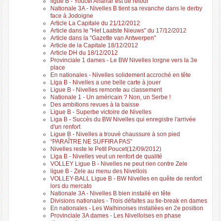
ligue B - Youcef Aharrar est de retour
Nationale 3A - Nivelles B tient sa revanche dans le derby
face à Jodoigne
Article La Capitale du 21/12/2012
Article dans le "Het Laatste Nieuws" du 17/12/2012
Article dans la "Gazette van Antwerpen"
Article de la Capitale 18/12/2012
Article DH du 18/12/2012
Provinciale 1 dames - Le BW Nivelles lorgne vers la 3e
place
En nationales - Nivelles solidement accroché en tête
Liga B - Nivelles a une belle carte à jouer
Ligue B - Nivelles remonte au classement
Nationale 1 - Un américain ? Non, un Serbe !
Des ambitions revues à la baisse
Ligue B - Superbe victoire de Nivelles
Liga B - Succès du BW Nivelles qui enregistre l'arrivée
d'un renfort
Ligue B - Nivelles a trouvé chaussure à son pied
“PARAÎTRE NE SUFFIRA PAS”
Nivelles reste le Petit Poucet(12/09/2012)
Liga B - Nivelles veut un renfort de qualité
VOLLEY Ligue B - Nivelles ne peut rien contre Zele
ligue B - Zele au menu des Nivellois
VOLLEY-BALL Ligue B - BW Nivelles en quête de renfort
lors du mercato
Nationale 3A - Nivelles B bien installé en tête
Divisions nationales - Trois défaites au tie-break en dames
En nationales - Les Walhinoises installées en 2e position
Provinciale 3A dames - Les Nivelloises en phase