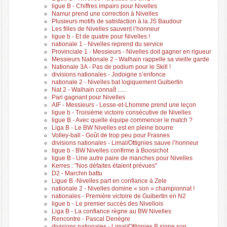
ligue B - Chiffres impairs pour Nivelles
Namur prend une correction à Nivelles
Plusieurs motifs de satisfaction à la JS Baudour
Les filles de Nivelles sauvent l’honneur
ligue b - Et de quatre pour Nivelles !
nationale 1 - Nivelles reprend du service
Provinciale 1 - Messieurs - Nivelles doit gagner en rigueur
Messieurs Nationale 2 - Walhain rappelle sa vieille garde
Nationale 3A - Pas de podium pour le Skill !
divisions nationales - Jodoigne s’enfonce
nationale 2 - Nivelles bat logiquement Guibertin
Nat 2 - Walhain connaît ......
Pari gagnant pour Nivelles
AIF - Messieurs - Lesse-et-Lhomme prend une leçon
ligue b - Troisième victoire consécutive de Nivelles
ligue B - Avec quelle équipe commencer le match ?
Liga B - Le BW Nivelles est en pleine bourre
Volley-ball - Goût de trop peu pour Frasnes
divisions nationales - Limal/Ottignies sauve l’honneur
ligue b - BW Nivelles confirme à Boosichot
ligue B - Une autre paire de manches pour Nivelles
Kerres : "Nos défaites étaient prévues"
D2 - Marchin battu
Ligue B -Nivelles part en confiance à Zele
nationale 2 - Nivelles domine « son » championnat !
nationales - Première victoire de Guibertin en N2
ligue b - Le premier succès des Nivellois
Liga B - La confiance règne au BW Nivelles
Rencontre - Pascal Denègre
divisions nationales - Limal/Ottignies B signe son