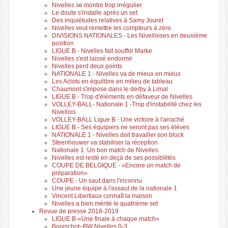
Nivelles se montre trop irrégulier
Le doute s'installe après un set
Des inquiétudes relatives à Samy Jouret
Nivelles veut remettre les compteurs à zéro
DIVISIONS NATIONALES - Les Nivelloises en deuxième
position
LIGUE B - Nivelles fait souffrir Marke
Nivelles s'est laissé endormir
Nivelles perd deux points
NATIONALE 1 - Nivelles va de mieux en mieux
Les Aclots en équilibre en milieu de tableau
Chaumont s'impose dans le derby à Limal
LIGUE B - Trop d'éléments en défaveur de Nivelles
VOLLEY-BALL- Nationale 1 -Trop d'instabilité chez les
Nivellois
VOLLEY-BALL Ligue B - Une victoire à l'arraché
LIGUE B - Ses équipiers ne seront pas ses élèves
NATIONALE 1 - Nivelles doit travailler son block
Steenhouwer va stabiliser la réception
Nationale 1 :Un bon match de Nivelles
Nivelles est resté en deçà de ses possibilités
COUPE DE BELGIQUE - «Encore un match de
préparation»
COUPE - Un saut dans l'inconnu
Une jeune équipe à l'assaut de la nationale 1
Vincent Libertiaux connaît la maison
Nivelles a bien mérité le quatrième set
Revue de presse 2018-2019
LIGUE B-«Une finale à chaque match»
Booischot–BW Nivelles 0-3