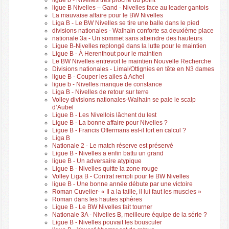
ligue B Nivelles – Gand - Nivelles face au leader gantois
La mauvaise affaire pour le BW Nivelles
Liga B - Le BW Nivelles se tire une balle dans le pied
divisions nationales - Walhain conforte sa deuxième place
nationale 3a - Un sommet sans atteindre des hauteurs
Ligue B-Nivelles replongé dans la lutte pour le maintien
Ligue B - À Herenthout pour le maintien
Le BW Nivelles entrevoit le maintien Nouvelle Recherche
Divisions nationales - Limal/Ottignies en tête en N3 dames
ligue B - Couper les ailes à Achel
ligue b - Nivelles manque de constance
Liga B - Nivelles de retour sur terre
Volley divisions nationales-Walhain se paie le scalp
d’Aubel
Ligue B - Les Nivellois lâchent du lest
Ligue B - La bonne affaire pour Nivelles ?
Ligue B - Francis Offermans est-il fort en calcul ?
Liga B
Nationale 2 - Le match réserve est préservé
Ligue B - Nivelles a enfin battu un grand
ligue B - Un adversaire atypique
Ligue B - Nivelles quitte la zone rouge
Volley Liga B - Contrat rempli pour le BW Nivelles
ligue B - Une bonne année débute par une victoire
Roman Cuvelier- « Il a la taille, il lui faut les muscles »
Roman dans les hautes sphères
Ligue B - Le BW Nivelles fait tourner
Nationale 3A - Nivelles B, meilleure équipe de la série ?
Ligue B - Nivelles pouvait les bousculer