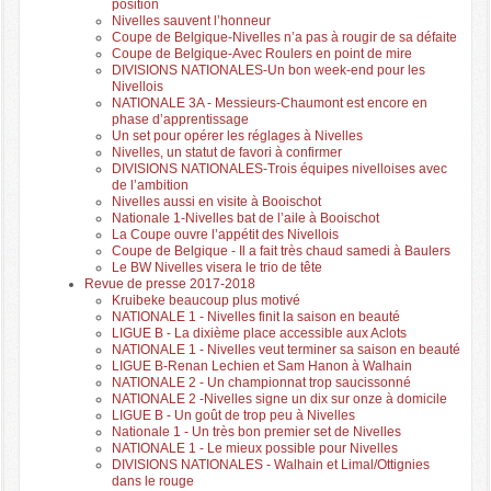
position
Nivelles sauvent l’honneur
Coupe de Belgique-Nivelles n’a pas à rougir de sa défaite
Coupe de Belgique-Avec Roulers en point de mire
DIVISIONS NATIONALES-Un bon week-end pour les
Nivellois
NATIONALE 3A - Messieurs-Chaumont est encore en
phase d’apprentissage
Un set pour opérer les réglages à Nivelles
Nivelles, un statut de favori à confirmer
DIVISIONS NATIONALES-Trois équipes nivelloises avec
de l’ambition
Nivelles aussi en visite à Booischot
Nationale 1-Nivelles bat de l’aile à Booischot
La Coupe ouvre l’appétit des Nivellois
Coupe de Belgique - Il a fait très chaud samedi à Baulers
Le BW Nivelles visera le trio de tête
Revue de presse 2017-2018
Kruibeke beaucoup plus motivé
NATIONALE 1 - Nivelles finit la saison en beauté
LIGUE B - La dixième place accessible aux Aclots
NATIONALE 1 - Nivelles veut terminer sa saison en beauté
LIGUE B-Renan Lechien et Sam Hanon à Walhain
NATIONALE 2 - Un championnat trop saucissonné
NATIONALE 2 -Nivelles signe un dix sur onze à domicile
LIGUE B - Un goût de trop peu à Nivelles
Nationale 1 - Un très bon premier set de Nivelles
NATIONALE 1 - Le mieux possible pour Nivelles
DIVISIONS NATIONALES - Walhain et Limal/Ottignies
dans le rouge