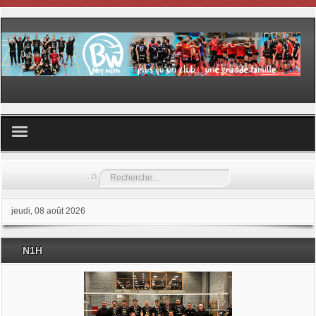
Volley ball
Rechercher
Les samedis du sport
jeudi, 08 août 2026
Les Garderies sportives
N1H
Les stages
Documents