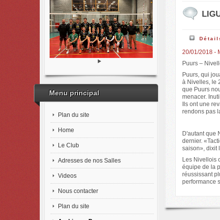
LIGU
Détail
20/01/2018 - 
Puurs – Nivell
Puurs, qui jou
à Nivelles, le
que Puurs nous
Menu principal
menacer. Inuti
Ils ont une re
rendons pas la
Plan du site
Home
D'autant que 
dernier. «Tact
Le Club
saison», dixit 
Les Nivellois
Adresses de nos Salles
équipe de la p
réussissant pl
Videos
performance se
Nous contacter
Plan du site