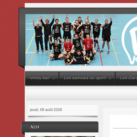
Volley ball
Les samedis du sport
Les Gard
jeudi, 08 août 2026
N1H