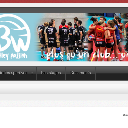
eries sportives
Les stages
Documents
Arc