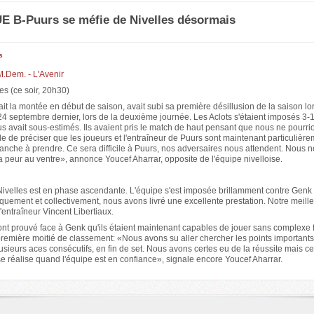
E B-Puurs se méfie de Nivelles désormais
s
M.Dem. - L'Avenir
es (ce soir, 20h30)
ait la montée en début de saison, avait subi sa première désillusion de la saison lor
 24 septembre dernier, lors de la deuxième journée. Les Aclots s'étaient imposés 3-
 avait sous-estimés. Ils avaient pris le match de haut pensant que nous ne pourri
le de préciser que les joueurs et l'entraîneur de Puurs sont maintenant particulière
vanche à prendre. Ce sera difficile à Puurs, nos adversaires nous attendent. Nous 
 peur au ventre», annonce Youcef Aharrar, opposite de l'équipe nivelloise.
Nivelles est en phase ascendante. L'équipe s'est imposée brillamment contre Genk
iquement et collectivement, nous avons livré une excellente prestation. Notre meille
l'entraîneur Vincent Libertiaux.
 ont prouvé face à Genk qu'ils étaient maintenant capables de jouer sans complexe 
remière moitié de classement: «Nous avons su aller chercher les points importants
usieurs aces consécutifs, en fin de set. Nous avons certes eu de la réussite mais c
 réalise quand l'équipe est en confiance», signale encore Youcef Aharrar.