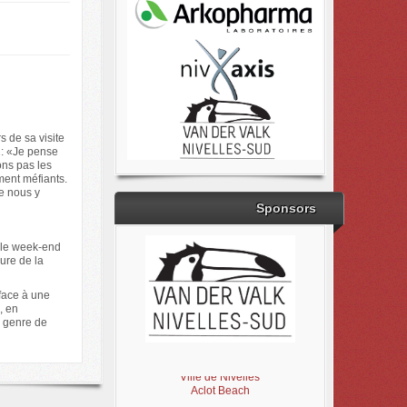
s de sa visite
1: «Je pense
ons pas les
ment méfiants.
ne nous y
Sponsors
 le week-end
ure de la
face à une
, en
e genre de
Brabant Wallon
Magic Miroir
Ville de Nivelles
Aclot Beach