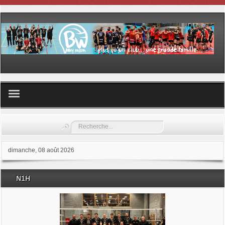
Volley ball
Rechercher
Les samedis du sport
dimanche, 08 août 2026
Les Garderies sportives
N1H
Les stages
Documents