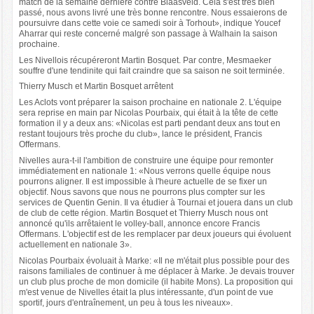
match de la semaine dernière contre Blaasveld. Cela s'est très bien
passé, nous avons livré une très bonne rencontre. Nous essaierons de
poursuivre dans cette voie ce samedi soir à Torhout», indique Youcef
Aharrar qui reste concerné malgré son passage à Walhain la saison
prochaine.
Les Nivellois récupéreront Martin Bosquet. Par contre, Mesmaeker
souffre d'une tendinite qui fait craindre que sa saison ne soit terminée.
Thierry Musch et Martin Bosquet arrêtent
Les Aclots vont préparer la saison prochaine en nationale 2. L'équipe
sera reprise en main par Nicolas Pourbaix, qui était à la tête de cette
formation il y a deux ans: «Nicolas est parti pendant deux ans tout en
restant toujours très proche du club», lance le président, Francis
Offermans.
Nivelles aura-t-il l'ambition de construire une équipe pour remonter
immédiatement en nationale 1: «Nous verrons quelle équipe nous
pourrons aligner. Il est impossible à l'heure actuelle de se fixer un
objectif. Nous savons que nous ne pourrons plus compter sur les
services de Quentin Genin. Il va étudier à Tournai et jouera dans un club
de club de cette région. Martin Bosquet et Thierry Musch nous ont
annoncé qu'ils arrêtaient le volley-ball, annonce encore Francis
Offermans. L'objectif est de les remplacer par deux joueurs qui évoluent
actuellement en nationale 3».
Nicolas Pourbaix évoluait à Marke: «Il ne m'était plus possible pour des
raisons familiales de continuer à me déplacer à Marke. Je devais trouver
un club plus proche de mon domicile (il habite Mons). La proposition qui
m'est venue de Nivelles était la plus intéressante, d'un point de vue
sportif, jours d'entraînement, un peu à tous les niveaux».