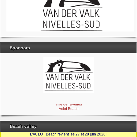
Sponsors
Brabant Wallon
Magic Miroir
Ville de Nivelles
Aclot Beach
Beach volley
L'ACLOT Beach revient les 27 et 28 juin 2026!