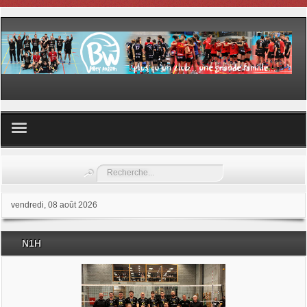
Volley ball
Rechercher
Les samedis du sport
vendredi, 08 août 2026
Les Garderies sportives
N1H
Les stages
Documents