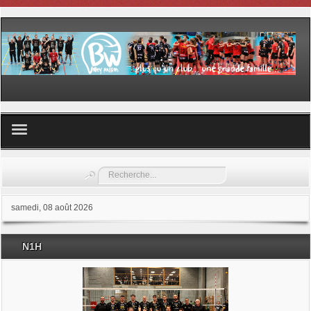
Volley ball
Rechercher
Les samedis du sport
samedi, 08 août 2026
Les Garderies sportives
N1H
Les stages
Documents