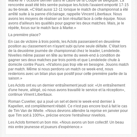
Marke le 7 octobre dernier dans le cadre de la Coupe de Belgique. La
rencontre avait été très serrée puisque les Aclots l'avaient emporté 17-15
au tie-break. «C'était aussi 12-11 lorsque le match de championnat a été
arrêté suite à la panne d'éclairage, rappelle Vincent Libertiaux. Nous
avons les moyens de réaliser un bon résultat face à cette équipe. Nous
avons d'ailleurs les qualités pour gagner les deux matches. Mais, je le
répète, focus sur le match face à Marke.»
La première place?
En cas de victoire à trois points, les Aclots passeraient en deuxième
position au classement en n'ayant subi qu'une seule défaite. C'était lors
de la deuxième journée de championnat chez le leader, Lendelede.
Nivelles même passer en tête au terme du week-end à condition de
gagner ses deux matches par trois points et que Lendelede chute à
domicile contre Puurs. «N'allons pas trop vite en besogne. Jouons match
par match. Même si nous perdons un match ce week-end, nous
resterions avec un bilan plus que positif pour cette première partie de la
saison.»
Les Aclots ont eu un dernier entraînement jeudi soir. «Un entraînement
d'une heure, allégé, où nous avons travaillé le service et la réception»,
continue Vinent Libertiaux.
Roman Cuvelier, qui a joué un set et demi le week-end dernier à
Kapellen, est complètement rétabli. Ce n'est pas encore tout à fait le cas
de Tim Van de Wielle. «Nous devrons attendre la reprise en janvier pour
que Tim soit à 100%», précise encore l'entraîneur nivellois.
Les Aclots forment un bon mix. «Nous avons un bon collectif. Un beau
mix entre jeunesse et joueurs d'expérience.»