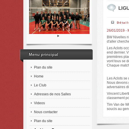
LIGU
Détail
26/01/2019 - 
BW Nivelles n'
d'aller cherch
Les Aclots oc
end dernier. 
Menu principal
premières pla
vont tous se d
Chaque match s
Plan du site
Home
Les Aclots se 
Nous devons g
Le Club
adversaires d
Vincent Libert
Adresses de nos Salles
classement pou
Videos
Tim Van de Wie
soucis au gen
Nous contacter
Plan du site