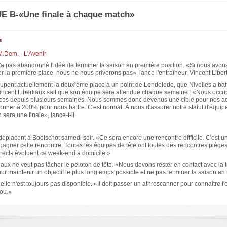
E B-«Une finale à chaque match»
s
M.Dem. - L'Avenir
a pas abandonné l'idée de terminer la saison en première position. «Si nous avons
er la première place, nous ne nous priverons pas», lance l'entraîneur, Vincent Liber
cupent actuellement la deuxième place à un point de Lendelede, que Nivelles a bat
Vincent Libertiaux sait que son équipe sera attendue chaque semaine : «Nous occu
ces depuis plusieurs semaines. Nous sommes donc devenus une cible pour nos ad
onner à 200% pour nous battre. C'est normal. À nous d'assurer notre statut d'équipe
era une finale», lance-t-il.
déplacent à Booischot samedi soir. «Ce sera encore une rencontre difficile. C'est u
agner cette rencontre. Toutes les équipes de tête ont toutes des rencontres piège
irects évoluent ce week-end à domicile.»
iaux ne veut pas lâcher le peloton de tête. «Nous devons rester en contact avec la 
r maintenir un objectif le plus longtemps possible et ne pas terminer la saison en 
lle n'est toujours pas disponible. «Il doit passer un athroscanner pour connaître l'
ou.»