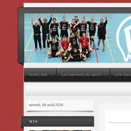
Volley ball
Les samedis du sport
Les Gard
samedi, 08 août 2026
N1H