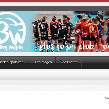
eries sportives
Les stages
Documents
Arc