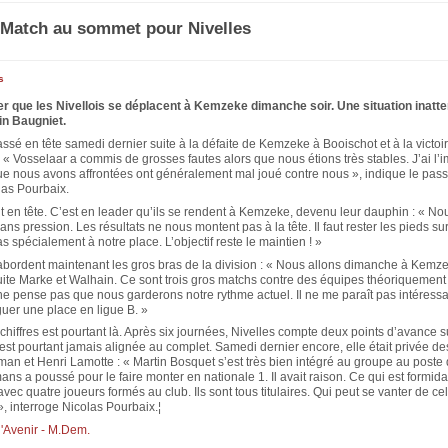
 Match au sommet pour Nivelles
s
er que les Nivellois se déplacent à Kemzeke dimanche soir. Une situation inatt
in Baugniet.
assé en tête samedi dernier suite à la défaite de Kemzeke à Booischot et à la victoi
 « Vosselaar a commis de grosses fautes alors que nous étions très stables. J’ai l’
ue nous avons affrontées ont généralement mal joué contre nous », indique le pas
las Pourbaix.
t en tête. C’est en leader qu’ils se rendent à Kemzeke, devenu leur dauphin : « No
ns pression. Les résultats ne nous montent pas à la tête. Il faut rester les pieds su
spécialement à notre place. L’objectif reste le maintien ! »
 abordent maintenant les gros bras de la division : « Nous allons dimanche à Kemz
ite Marke et Walhain. Ce sont trois gros matchs contre des équipes théoriquement 
e pense pas que nous garderons notre rythme actuel. Il ne me paraît pas intéressa
uer une place en ligue B. »
 chiffres est pourtant là. Après six journées, Nivelles compte deux points d’avance
est pourtant jamais alignée au complet. Samedi dernier encore, elle était privée de
n et Henri Lamotte : « Martin Bosquet s’est très bien intégré au groupe au poste d
ans a poussé pour le faire monter en nationale 1. Il avait raison. Ce qui est formida
avec quatre joueurs formés au club. Ils sont tous titulaires. Qui peut se vanter de ce
», interroge Nicolas Pourbaix.¦
l'Avenir - M.Dem.