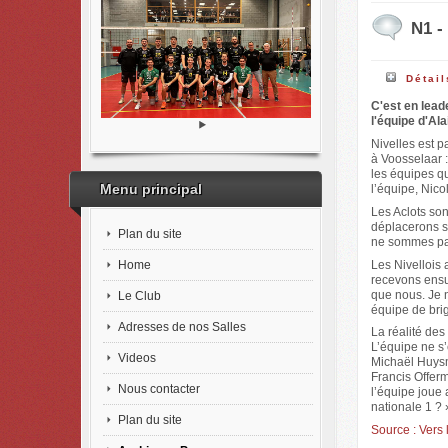
N1 -
Détail
C'est en lead
l'équipe d'Ala
Nivelles est p
à Voosselaar :
les équipes q
Menu principal
l’équipe, Nico
Les Aclots son
déplacerons sa
Plan du site
ne sommes pas 
Home
Les Nivellois
recevons ensu
que nous. Je n
Le Club
équipe de brig
Adresses de nos Salles
La réalité des
L’équipe ne s’
Videos
Michaël Huysma
Francis Offerm
Nous contacter
l’équipe joue 
nationale 1 ? 
Plan du site
Source : Vers 