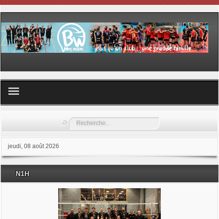
Volley ball
Rechercher
Les samedis du sport
jeudi, 08 août 2026
Les Garderies sportives
N1H
Les stages
Documents