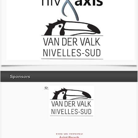
Sponsors
Brabant Wallon
Magic Miroir
Ville de Nivelles
Aclot Beach