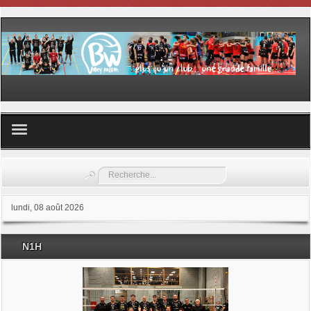
Volley ball
Rechercher
Les samedis du sport
lundi, 08 août 2026
Les Garderies sportives
N1H
Les stages
Documents