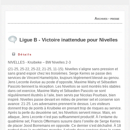
Archives - presse
Ligue B - Victoire inattendue pour Nivelles
Détails
NIVELLES - Kruibeke – BW Nivelles 2-3
(21-25, 25-22, 25-22, 21-25, 11-15). Nivelles s’aligne sans pression et
sans grand espoir chez les troisièmes. Serge Kerres se passe des
services de Vincent Hamelrijckx, toujours légèrement blessé au genou.
Jens Leconte évolue au poste d’opposite, Maxime Mahy et Sébastien
Pascolo tiennent la réception. Les Nivellois se sont montrés très stables
dans cet exercice, Maxime Mahy et Sébastien Pascolo se sont
régulièrement illustrés à l’aile, bien servis par Nicolas Pourbaix, bien
inspiré. Nivelles passe devant en milieu de premier set et conserve son
avance: 21-25. Les adversaires prennent le dessus. Les visiteurs
donnent trop de points à Kruibeke en prenant trop de risques au service.
Après la perte du deuxième set, les Nivellois servent mieux. Mais, en
attaque, Jens Leconte n’est pas suffisamment productif. À l’entame du
quatrième set, Francis Offermans susurre dans l’oreille de Serge Kerres
de placer Joost Borremans en opposite. Ce dernier s’est déchaîné. À 18
partout dans la quatrième manche, il plante deux services dans le camp