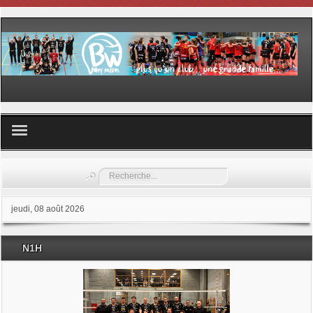
Volley ball
Rechercher
Les samedis du sport
jeudi, 08 août 2026
Les Garderies sportives
N1H
Les stages
Documents