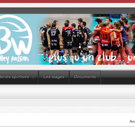
eries sportives
Les stages
Documents
Arc