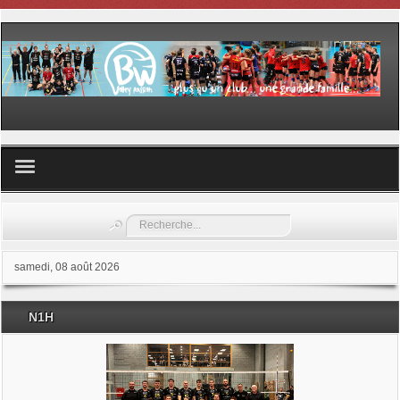
Volley ball
Rechercher
Les samedis du sport
samedi, 08 août 2026
Les Garderies sportives
N1H
Les stages
Documents