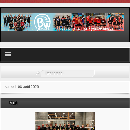
Volley ball
Rechercher
Les samedis du sport
samedi, 08 août 2026
Les Garderies sportives
N1H
Les stages
Documents