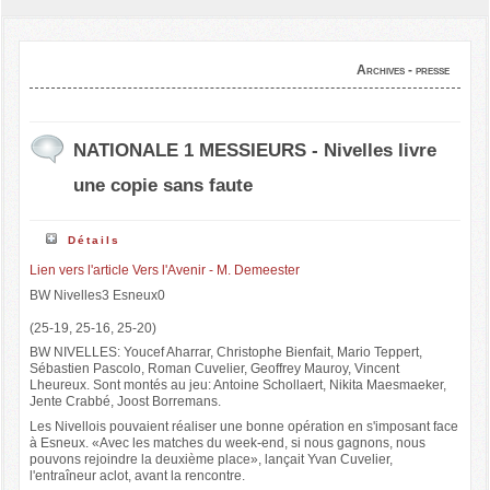
Archives - presse
NATIONALE 1 MESSIEURS - Nivelles livre
une copie sans faute
Détails
Lien vers l'article Vers l'Avenir - M. Demeester
BW Nivelles3 Esneux0
(25-19, 25-16, 25-20)
BW NIVELLES: Youcef Aharrar, Christophe Bienfait, Mario Teppert,
Sébastien Pascolo, Roman Cuvelier, Geoffrey Mauroy, Vincent
Lheureux. Sont montés au jeu: Antoine Schollaert, Nikita Maesmaeker,
Jente Crabbé, Joost Borremans.
Les Nivellois pouvaient réaliser une bonne opération en s'imposant face
à Esneux. «Avec les matches du week-end, si nous gagnons, nous
pouvons rejoindre la deuxième place», lançait Yvan Cuvelier,
l'entraîneur aclot, avant la rencontre.