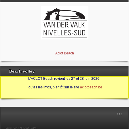
Brabant Wallon
Magic Miroir
Ville de Nivelles
Aclot Beach
Beach volley
L'ACLOT Beach revient les 27 et 28 juin 2026!
Toutes les infos, bientôt sur le site
aclotbeach.be
Sources
↑↑↑
dimanche 9 août 2026