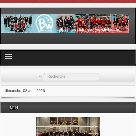
Volley ball
Rechercher
Les samedis du sport
dimanche, 08 août 2026
Les Garderies sportives
N1H
Les stages
Documents