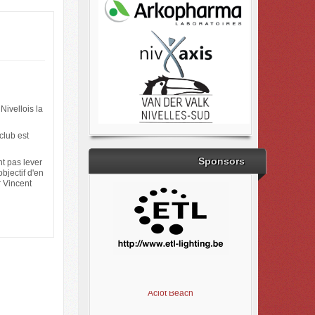
Nivellois la
club est
Sponsors
t pas lever
bjectif d'en
r Vincent
Brabant Wallon
Magic Miroir
Ville de Nivelles
Aclot Beach