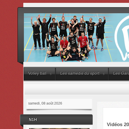
Volley ball
Les samedis du sport
Les Gard
samedi, 08 août 2026
N1H
Vidéos 20