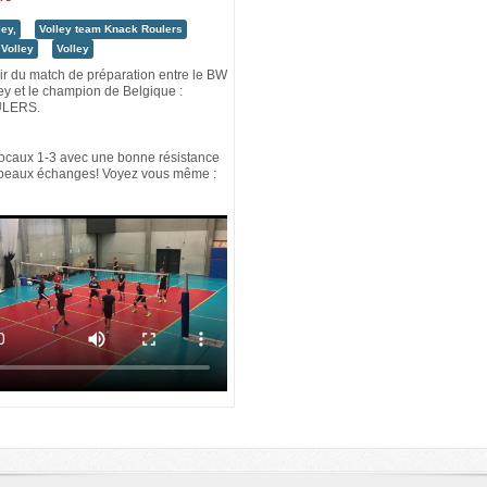
ley,
Volley team Knack Roulers
Volley
Volley
ir du match de préparation entre le BW
ey et le champion de Belgique :
LERS.
locaux 1-3 avec une bonne résistance
 beaux échanges! Voyez vous même :