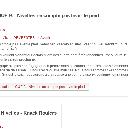
UE B - Nivelles ne compte pas lever le pied
ils
 - Michel DEMEESTER - L'Avenir
 compte pas lever le pied Sébastien Pascolo et Dries Steenhouwer seront toujours 
chaine. ÉdA
s veulent signer trois victoires lors des quatre dernières rencontres. Par ailleurs, le 
our la saison prochaine.
quipe n'a plus rien à gagner ni à perdre dans ce championnat, les Aclots n'entenden
cette fin de saison. «Il nous reste quatre matches. Nous nous sommes fixés comme o
. Si c'est le cas, nous aurons alors réalisé une bonne saison», souligne l'entraîneu
a suite : LIGUE B - Nivelles ne compte pas lever le pied
Nivelles - Knack Roulers
ls