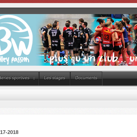
eries sportives
Les stages
Documents
17-2018