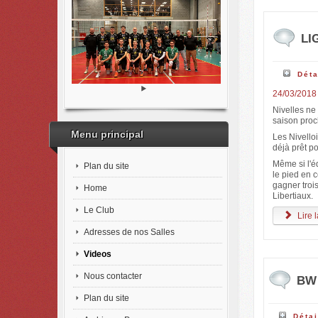
LIG
Déta
24/03/2018
Nivelles ne
saison pro
Menu principal
Les Nivelloi
déjà prêt p
Même si l'é
Plan du site
le pied en 
gagner trois
Home
Libertiaux.
Le Club
Lire l
Adresses de nos Salles
Videos
Nous contacter
BW 
Plan du site
Détai